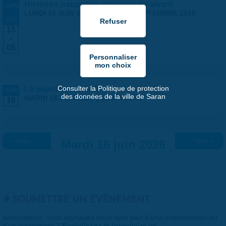
Histoires naturelles, stratégie du vivant
JUIN
-
LUNDI 15 JUIN 2026
-
SAMEDI 5 SEPTEMBRE 2026
SEP
15
-
05
Consulter la Politique de protection
La papote du mardi
JUIN
des données de la ville de Saran
MARDI 16 JUIN 2026 |
18:00
-
19:00
16
« Préc.
Mardi 16 juin 2026
Suiv. »
SOUMETTRE UN ÉVÉNEMENT
Associations, vous souhaitez nous faire part d'une manifestation ou
d'un événement ?
Remplissez le formulaire ici
.