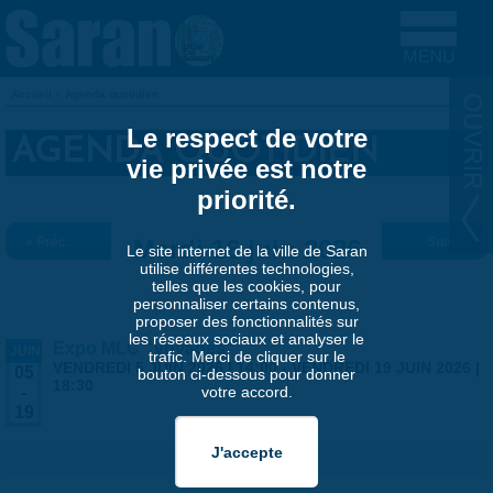
Aller au contenu principal
Accueil
»
Agenda quotidien
VOUS ÊTES ICI
Le respect de votre
AGENDA QUOTIDIEN
vie privée est notre
priorité.
« Préc.
Mardi 16 juin 2026
Suiv. »
Le site internet de la ville de Saran
utilise différentes technologies,
telles que les cookies, pour
personnaliser certains contenus,
proposer des fonctionnalités sur
les réseaux sociaux et analyser le
Expo MLC "Voyages"
JUIN
trafic. Merci de cliquer sur le
VENDREDI 5 JUIN 2026 | 14:00
-
VENDREDI 19 JUIN 2026 |
05
bouton ci-dessous pour donner
18:30
votre accord.
-
19