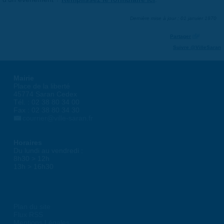
Dernière mise à jour : 01 janvier 1970
Partager
Suivre @VilleSaran
Mairie
Place de la liberté
45774 Saran Cedex
Tél. : 02 38 80 34 00
Fax : 02 38 80 34 30
courrier@ville-saran.fr
Horaires
Du lundi au vendredi :
8h30 > 12h
13h > 16h30
Plan du site
Flux RSS
Mentions Légales