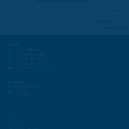
Dernière mise à jour : 01 janvier 1970
Partager
Suivre @VilleSaran
Mairie
Place de la liberté
45774 Saran Cedex
Tél. : 02 38 80 34 00
Fax : 02 38 80 34 30
courrier@ville-saran.fr
Horaires
Du lundi au vendredi :
8h30 > 12h
13h > 16h30
Plan du site
Flux RSS
Mentions Légales