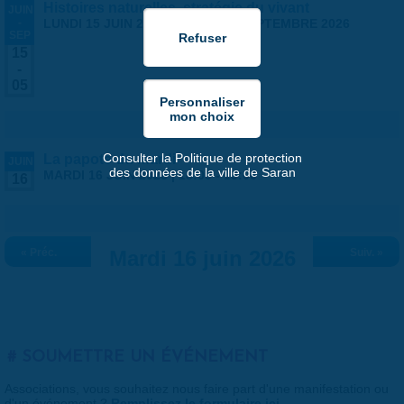
Histoires naturelles, stratégie du vivant
JUIN
-
LUNDI 15 JUIN 2026
-
SAMEDI 5 SEPTEMBRE 2026
SEP
15
-
05
Consulter la Politique de protection
La papote du mardi
JUIN
des données de la ville de Saran
MARDI 16 JUIN 2026 |
18:00
-
19:00
16
« Préc.
Mardi 16 juin 2026
Suiv. »
SOUMETTRE UN ÉVÉNEMENT
Associations, vous souhaitez nous faire part d'une manifestation ou
d'un événement ?
Remplissez le formulaire ici
.