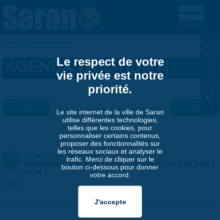
Aller au contenu principal
Accueil
»
Agenda quotidien
VOUS ÊTES ICI
Le respect de votre
AGENDA QUOTIDIEN
vie privée est notre
priorité.
« Préc.
Mardi 16 juin 2026
Suiv. »
Le site internet de la ville de Saran
utilise différentes technologies,
telles que les cookies, pour
personnaliser certains contenus,
proposer des fonctionnalités sur
les réseaux sociaux et analyser le
Expo MLC "Voyages"
JUIN
trafic. Merci de cliquer sur le
VENDREDI 5 JUIN 2026 | 14:00
-
VENDREDI 19 JUIN 2026 |
05
bouton ci-dessous pour donner
18:30
votre accord.
-
19