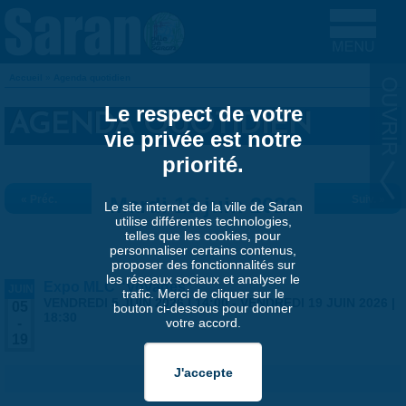
Aller au contenu principal
Accueil
»
Agenda quotidien
VOUS ÊTES ICI
Le respect de votre
AGENDA QUOTIDIEN
vie privée est notre
priorité.
« Préc.
Mardi 16 juin 2026
Suiv. »
Le site internet de la ville de Saran
utilise différentes technologies,
telles que les cookies, pour
personnaliser certains contenus,
proposer des fonctionnalités sur
les réseaux sociaux et analyser le
Expo MLC "Voyages"
JUIN
trafic. Merci de cliquer sur le
VENDREDI 5 JUIN 2026 | 14:00
-
VENDREDI 19 JUIN 2026 |
05
bouton ci-dessous pour donner
18:30
votre accord.
-
19