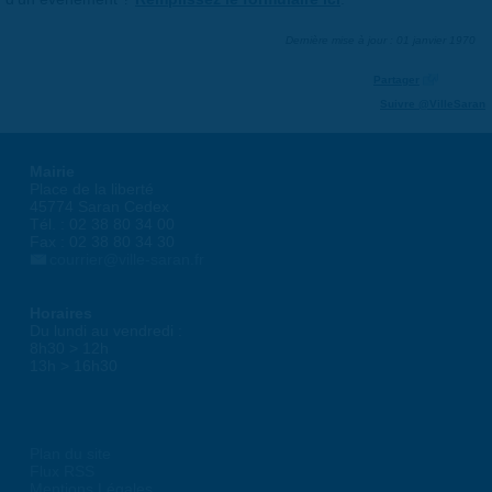
Dernière mise à jour : 01 janvier 1970
Partager
Suivre @VilleSaran
Mairie
Place de la liberté
45774 Saran Cedex
Tél. : 02 38 80 34 00
Fax : 02 38 80 34 30
courrier@ville-saran.fr
Horaires
Du lundi au vendredi :
8h30 > 12h
13h > 16h30
Plan du site
Flux RSS
Mentions Légales