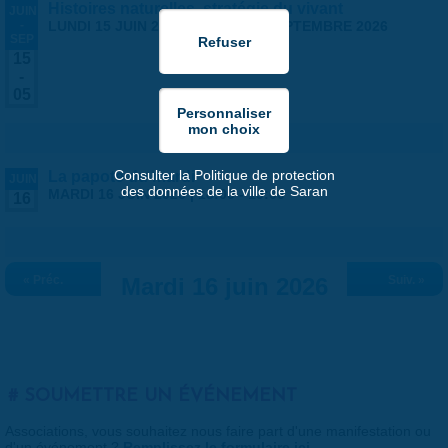
Histoires naturelles, stratégie du vivant
JUIN
-
LUNDI 15 JUIN 2026
-
SAMEDI 5 SEPTEMBRE 2026
SEP
15
-
05
Consulter la Politique de protection
La papote du mardi
JUIN
des données de la ville de Saran
MARDI 16 JUIN 2026 |
18:00
-
19:00
16
« Préc.
Mardi 16 juin 2026
Suiv. »
SOUMETTRE UN ÉVÉNEMENT
Associations, vous souhaitez nous faire part d'une manifestation ou
d'un événement ?
Remplissez le formulaire ici
.