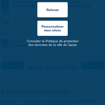
Histoires naturelles, stratégie du vivant
JUIN
-
LUNDI 15 JUIN 2026
-
SAMEDI 5 SEPTEMBRE 2026
SEP
15
-
05
Consulter la Politique de protection
La papote du mardi
JUIN
des données de la ville de Saran
MARDI 16 JUIN 2026 |
18:00
-
19:00
16
« Préc.
Mardi 16 juin 2026
Suiv. »
SOUMETTRE UN ÉVÉNEMENT
Associations, vous souhaitez nous faire part d'une manifestation ou
d'un événement ?
Remplissez le formulaire ici
.