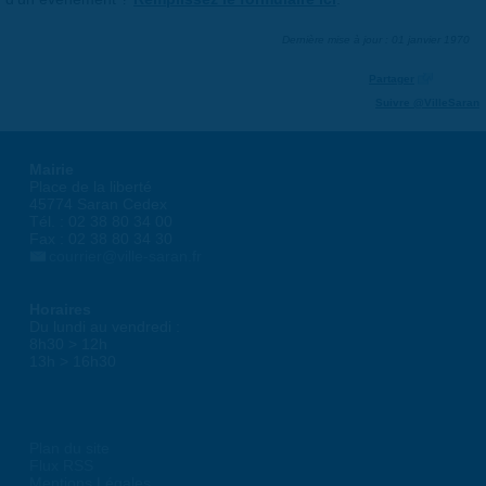
Dernière mise à jour : 01 janvier 1970
Partager
Suivre @VilleSaran
Mairie
Place de la liberté
45774 Saran Cedex
Tél. : 02 38 80 34 00
Fax : 02 38 80 34 30
courrier@ville-saran.fr
Horaires
Du lundi au vendredi :
8h30 > 12h
13h > 16h30
Plan du site
Flux RSS
Mentions Légales