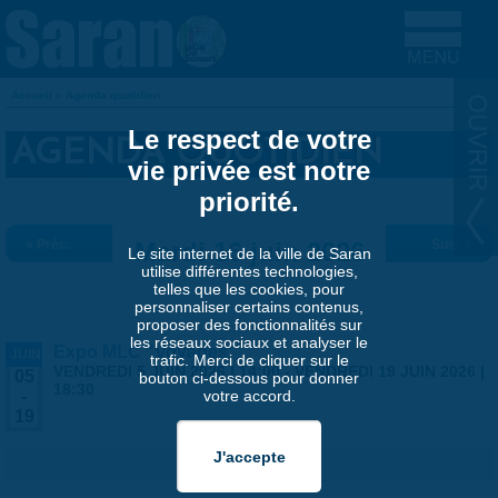
Aller au contenu principal
Accueil
»
Agenda quotidien
VOUS ÊTES ICI
Le respect de votre
AGENDA QUOTIDIEN
vie privée est notre
priorité.
« Préc.
Mardi 16 juin 2026
Suiv. »
Le site internet de la ville de Saran
utilise différentes technologies,
telles que les cookies, pour
personnaliser certains contenus,
proposer des fonctionnalités sur
les réseaux sociaux et analyser le
Expo MLC "Voyages"
JUIN
trafic. Merci de cliquer sur le
VENDREDI 5 JUIN 2026 | 14:00
-
VENDREDI 19 JUIN 2026 |
05
bouton ci-dessous pour donner
18:30
votre accord.
-
19