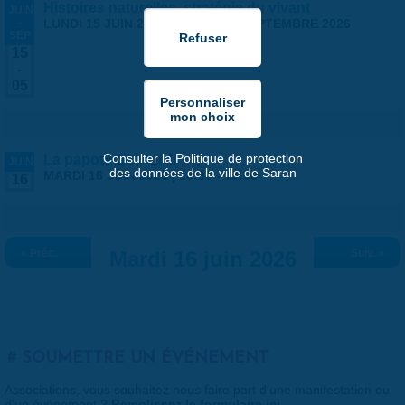
Histoires naturelles, stratégie du vivant
JUIN
-
LUNDI 15 JUIN 2026
-
SAMEDI 5 SEPTEMBRE 2026
SEP
15
-
05
Consulter la Politique de protection
La papote du mardi
JUIN
des données de la ville de Saran
MARDI 16 JUIN 2026 |
18:00
-
19:00
16
« Préc.
Mardi 16 juin 2026
Suiv. »
SOUMETTRE UN ÉVÉNEMENT
Associations, vous souhaitez nous faire part d'une manifestation ou
d'un événement ?
Remplissez le formulaire ici
.