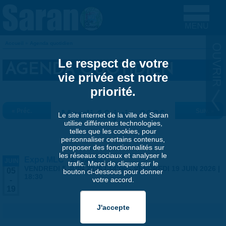
Aller au contenu principal
Accueil
»
Agenda quotidien
VOUS ÊTES ICI
Le respect de votre
AGENDA QUOTIDIEN
vie privée est notre
priorité.
« Préc.
Mardi 16 juin 2026
Suiv. »
Le site internet de la ville de Saran
utilise différentes technologies,
telles que les cookies, pour
personnaliser certains contenus,
proposer des fonctionnalités sur
les réseaux sociaux et analyser le
Expo MLC "Voyages"
JUIN
trafic. Merci de cliquer sur le
VENDREDI 5 JUIN 2026 | 14:00
-
VENDREDI 19 JUIN 2026 |
05
bouton ci-dessous pour donner
18:30
votre accord.
-
19