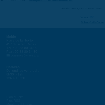
Dernière mise à jour : 01 janvier 1970
Partager
Suivre @VilleSaran
Mairie
Place de la liberté
45774 Saran Cedex
Tél. : 02 38 80 34 00
Fax : 02 38 80 34 30
courrier@ville-saran.fr
Horaires
Du lundi au vendredi :
8h30 > 12h
13h > 16h30
Plan du site
Flux RSS
Mentions Légales