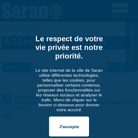
Aller au contenu principal
Accueil
»
Agenda quotidien
VOUS ÊTES ICI
Le respect de votre
AGENDA QUOTIDIEN
vie privée est notre
priorité.
« Préc.
Mercredi 17 juin 2026
Suiv. »
Le site internet de la ville de Saran
utilise différentes technologies,
telles que les cookies, pour
personnaliser certains contenus,
proposer des fonctionnalités sur
les réseaux sociaux et analyser le
Expo MLC "Voyages"
JUIN
trafic. Merci de cliquer sur le
VENDREDI 5 JUIN 2026 | 14:00
-
VENDREDI 19 JUIN 2026 |
05
bouton ci-dessous pour donner
18:30
votre accord.
-
19