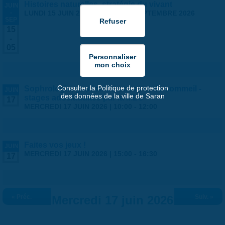
Histoires naturelles, stratégie du vivant
JUIN
-
LUNDI 15 JUIN 2026
-
SAMEDI 5 SEPTEMBRE 2026
SEP
15
-
05
Consulter la Politique de protection
Sophrologie, gestion du stress et du sommeil -
JUIN
des données de la ville de Saran
stages ados/adultes par la MLC
17
MERCREDI 17 JUIN 2026 |
10:00
-
12:00
Faites vos jeux !
JUIN
MERCREDI 17 JUIN 2026 |
15:00
-
16:30
17
« Préc.
Mercredi 17 juin 2026
Suiv. »