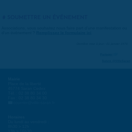
SOUMETTRE UN ÉVÉNEMENT
Associations, vous souhaitez nous faire part d'une manifestation ou
d'un événement ?
Remplissez le formulaire ici
.
Dernière mise à jour : 01 janvier 1970
Partager
Suivre @VilleSaran
Mairie
Place de la liberté
45774 Saran Cedex
Tél. : 02 38 80 34 00
Fax : 02 38 80 34 30
courrier@ville-saran.fr
Horaires
Du lundi au vendredi :
8h30 > 12h
13h > 16h30