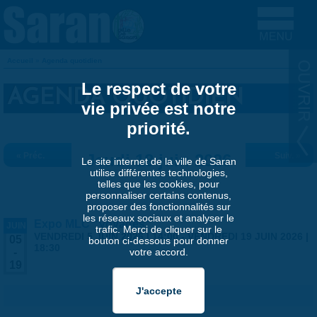
Aller au contenu principal
Accueil
»
Agenda quotidien
VOUS ÊTES ICI
Le respect de votre
AGENDA QUOTIDIEN
vie privée est notre
priorité.
« Préc.
Jeudi 18 juin 2026
Suiv. »
Le site internet de la ville de Saran
utilise différentes technologies,
telles que les cookies, pour
personnaliser certains contenus,
proposer des fonctionnalités sur
les réseaux sociaux et analyser le
Expo MLC "Voyages"
JUIN
trafic. Merci de cliquer sur le
VENDREDI 5 JUIN 2026 | 14:00
-
VENDREDI 19 JUIN 2026 |
05
bouton ci-dessous pour donner
18:30
votre accord.
-
19