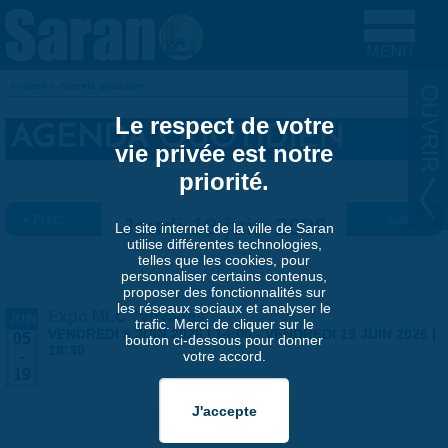
Aller au contenu principal
Accueil
»
Agenda quotidien
VOUS ÊTES ICI
Le respect de votre
AGENDA QUOTIDIEN
vie privée est notre
priorité.
« Préc.
Jeudi 18 juin 2026
Suiv. »
Le site internet de la ville de Saran
utilise différentes technologies,
telles que les cookies, pour
personnaliser certains contenus,
proposer des fonctionnalités sur
les réseaux sociaux et analyser le
Expo MLC "Voyages"
JUIN
trafic. Merci de cliquer sur le
VENDREDI 5 JUIN 2026 | 14:00
-
VENDREDI 19 JUIN 2026 |
05
bouton ci-dessous pour donner
18:30
votre accord.
-
19