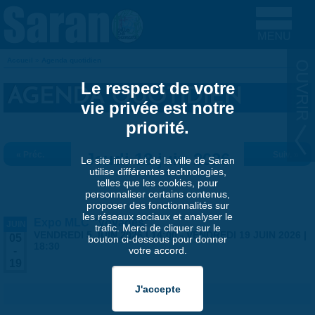
Aller au contenu principal
Accueil
»
Agenda quotidien
VOUS ÊTES ICI
Le respect de votre
AGENDA QUOTIDIEN
vie privée est notre
priorité.
« Préc.
Jeudi 18 juin 2026
Suiv. »
Le site internet de la ville de Saran
utilise différentes technologies,
telles que les cookies, pour
personnaliser certains contenus,
proposer des fonctionnalités sur
les réseaux sociaux et analyser le
Expo MLC "Voyages"
JUIN
trafic. Merci de cliquer sur le
VENDREDI 5 JUIN 2026 | 14:00
-
VENDREDI 19 JUIN 2026 |
05
bouton ci-dessous pour donner
18:30
votre accord.
-
19