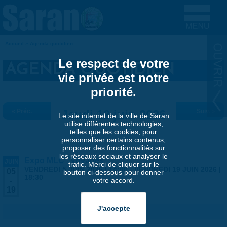
Aller au contenu principal
Accueil
»
Agenda quotidien
VOUS ÊTES ICI
Le respect de votre
AGENDA QUOTIDIEN
vie privée est notre
priorité.
« Préc.
Jeudi 18 juin 2026
Suiv. »
Le site internet de la ville de Saran
utilise différentes technologies,
telles que les cookies, pour
personnaliser certains contenus,
proposer des fonctionnalités sur
les réseaux sociaux et analyser le
Expo MLC "Voyages"
JUIN
trafic. Merci de cliquer sur le
VENDREDI 5 JUIN 2026 | 14:00
-
VENDREDI 19 JUIN 2026 |
05
bouton ci-dessous pour donner
18:30
votre accord.
-
19