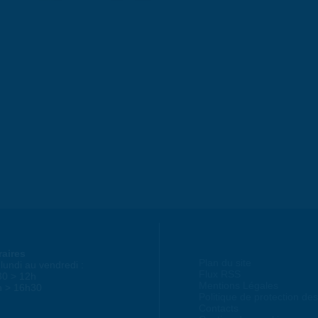
raires
Plan du site
lundi au vendredi :
Flux RSS
30 > 12h
Mentions Légales
h > 16h30
Politique de protection d
Contacts