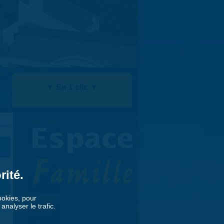
▼ En 1 clic ▼
rité.
»
cookies, pour
nalyser le trafic.