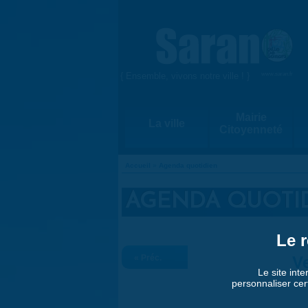
Aller au contenu principal
{ Ensemble, vivons notre ville ! }
www.saran.fr
Mairie
La ville
Citoyenneté
Accueil
»
Agenda quotidien
VOUS ÊTES ICI
AGENDA QUOTI
Le r
« Préc.
Ve
Le site inte
personnaliser cer