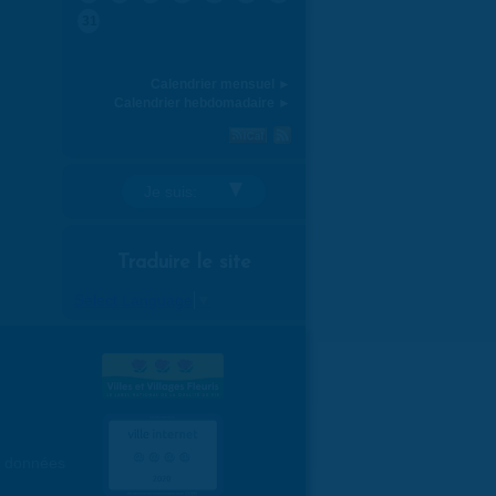
31
Calendrier mensuel ►
Calendrier hebdomadaire ►
Je suis:
Traduire le site
Select Language
▼
es données