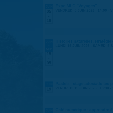
Expo MLC "Voyages"
JUIN
VENDREDI 5 JUIN 2026 | 14:00
-
V
05
-
19
Histoires naturelles, stratégie
JUIN
-
LUNDI 15 JUIN 2026
-
SAMEDI 5 
SEP
15
-
05
Pastels - stage ados/adultes 
JUIN
VENDREDI 19 JUIN 2026 |
13:30
-
19
Café numérique : apprendre à 
JUIN