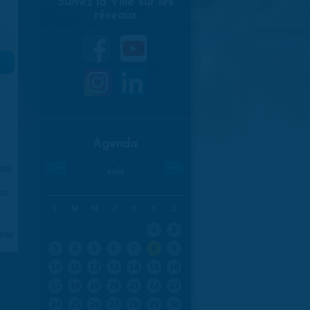
Suivez la Ville sur les
réseaux
»
Agenda
ici
.
«
»
août
970
L
M
M
J
V
S
D
1
2
aran
3
4
5
6
7
8
9
10
11
12
13
14
15
16
17
18
19
20
21
22
23
24
25
26
27
28
29
30