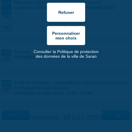
Histoires naturelles, stratégie du vivant
JUIN
-
LUNDI 15 JUIN 2026
-
SAMEDI 5 SEPTEMBRE 2026
SEP
15
-
05
Consulter la Politique de protection
Pastels - stage ados/adultes par la MLC
JUIN
des données de la ville de Saran
VENDREDI 19 JUIN 2026 |
13:30
-
17:30
19
Café numérique : apprendre à repérer les interfaces
JUIN
trompeuses sur internet
19
VENDREDI 19 JUIN 2026 |
18:00
-
19:00
« Préc.
Vendredi 19 juin 2026
Suiv. »