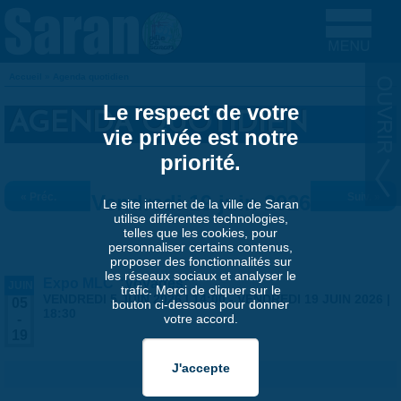
Aller au contenu principal
Accueil
»
Agenda quotidien
VOUS ÊTES ICI
Le respect de votre
AGENDA QUOTIDIEN
vie privée est notre
priorité.
« Préc.
Vendredi 19 juin 2026
Suiv. »
Le site internet de la ville de Saran
utilise différentes technologies,
telles que les cookies, pour
personnaliser certains contenus,
proposer des fonctionnalités sur
les réseaux sociaux et analyser le
Expo MLC "Voyages"
JUIN
trafic. Merci de cliquer sur le
VENDREDI 5 JUIN 2026 | 14:00
-
VENDREDI 19 JUIN 2026 |
05
bouton ci-dessous pour donner
18:30
votre accord.
-
19