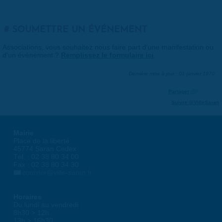
SOUMETTRE UN ÉVÉNEMENT
Associations, vous souhaitez nous faire part d'une manifestation ou
d'un événement ?
Remplissez le formulaire ici
.
Dernière mise à jour : 01 janvier 1970
Partager
Suivre @VilleSaran
Mairie
Place de la liberté
45774 Saran Cedex
Tél. : 02 38 80 34 00
Fax : 02 38 80 34 30
courrier@ville-saran.fr
Horaires
Du lundi au vendredi :
8h30 > 12h
13h > 16h30