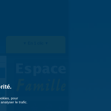
▼ En 1 clic ▼
rité.
»
cookies, pour
nalyser le trafic.