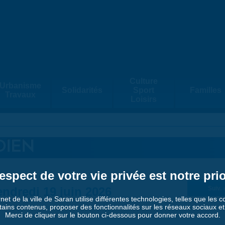
Culture
Urbanisme
Solidarités
Sport
Familles
Travaux
Loisirs
DIEN
espect de votre vie privée est notre prio
ndredi 19 juin 2026
Suiv. 
rnet de la ville de Saran utilise différentes technologies, telles que les 
tains contenus, proposer des fonctionnalités sur les réseaux sociaux et a
Merci de cliquer sur le bouton ci-dessous pour donner votre accord.