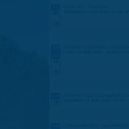
Expo MLC "Voyages"
JUIN
VENDREDI 5 JUIN 2026 | 14:00
-
V
05
-
19
Histoires naturelles, stratégie
JUIN
-
LUNDI 15 JUIN 2026
-
SAMEDI 5 
SEP
15
-
05
Pastels - stage ados/adultes 
JUIN
VENDREDI 19 JUIN 2026 |
13:30
-
19
Café numérique : apprendre à 
JUIN