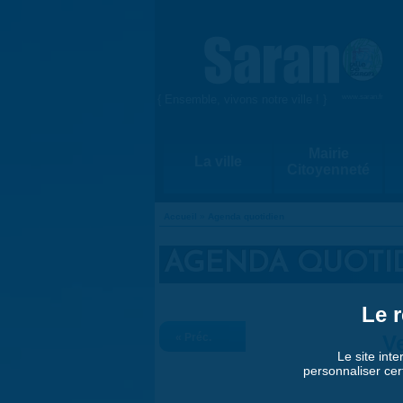
Aller au contenu principal
{ Ensemble, vivons notre ville ! }
www.saran.fr
Mairie
La ville
Citoyenneté
Accueil
»
Agenda quotidien
VOUS ÊTES ICI
AGENDA QUOTI
Le r
« Préc.
Ve
Le site inte
personnaliser cer