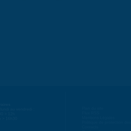
raires
Plan du site
lundi au vendredi :
Flux RSS
30 > 12h
Mentions Légales
h > 16h30
Politique de protection d
Contacts