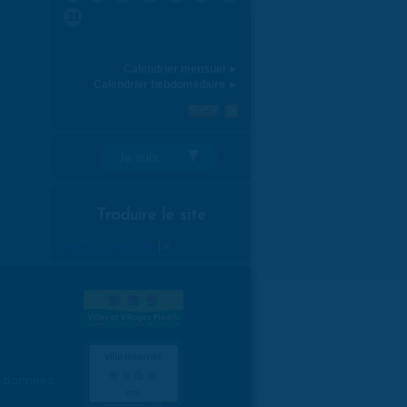
31
Calendrier mensuel ►
Calendrier hebdomadaire ►
Je suis:
Traduire le site
Select Language
▼
es données