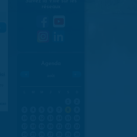
Suivez la Ville sur les
réseaux
»
Agenda
ici
.
«
»
août
970
L
M
M
J
V
S
D
1
2
aran
3
4
5
6
7
8
9
10
11
12
13
14
15
16
17
18
19
20
21
22
23
24
25
26
27
28
29
30