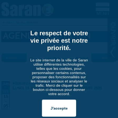
Aller au contenu principal
Accueil
»
Agenda quotidien
VOUS ÊTES ICI
Le respect de votre
AGENDA QUOTIDIEN
vie privée est notre
priorité.
« Préc.
Samedi 20 juin 2026
Suiv. »
Le site internet de la ville de Saran
utilise différentes technologies,
telles que les cookies, pour
personnaliser certains contenus,
proposer des fonctionnalités sur
les réseaux sociaux et analyser le
Histoires naturelles, stratégie du vivant
JUIN
trafic. Merci de cliquer sur le
-
LUNDI 15 JUIN 2026
-
SAMEDI 5 SEPTEMBRE 2026
bouton ci-dessous pour donner
SEP
votre accord.
15
-
05