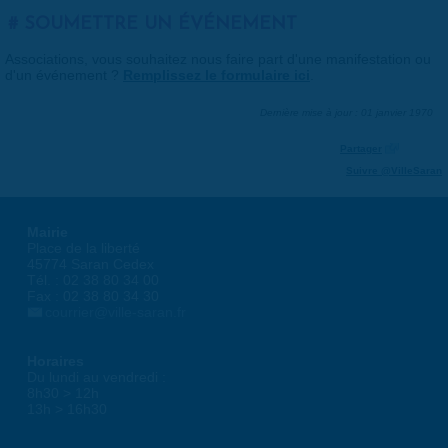
SOUMETTRE UN ÉVÉNEMENT
Associations, vous souhaitez nous faire part d'une manifestation ou
d'un événement ?
Remplissez le formulaire ici
.
Dernière mise à jour : 01 janvier 1970
Partager
Suivre @VilleSaran
Mairie
Place de la liberté
45774 Saran Cedex
Tél. : 02 38 80 34 00
Fax : 02 38 80 34 30
courrier@ville-saran.fr
Horaires
Du lundi au vendredi :
8h30 > 12h
13h > 16h30