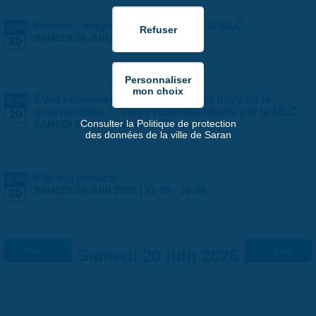
Pastels - stage ados/adultes par la MLC
JUIN
SAMEDI 20 JUIN 2026 |
9:00
-
13:00
20
Éveil sensoriel des tout petits : au pays de la
JUIN
gourmandise ! - stage parents/enfants par la MLC
20
Consulter la Politique de protection
SAMEDI 20 JUIN 2026 |
10:30
-
11:30
des données de la ville de Saran
P'tit dej musical
JUIN
SAMEDI 20 JUIN 2026 |
11:00
-
12:00
20
« Préc.
Samedi 20 juin 2026
Suiv. »