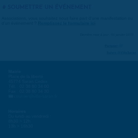
SOUMETTRE UN ÉVÉNEMENT
Associations, vous souhaitez nous faire part d'une manifestation ou
d'un événement ?
Remplissez le formulaire ici
.
Dernière mise à jour : 01 janvier 1970
Partager
Suivre @VilleSaran
Mairie
Place de la liberté
45774 Saran Cedex
Tél. : 02 38 80 34 00
Fax : 02 38 80 34 30
courrier@ville-saran.fr
Horaires
Du lundi au vendredi :
8h30 > 12h
13h > 16h30