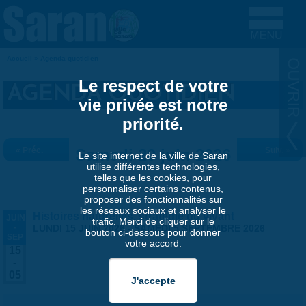
Aller au contenu principal
Accueil
»
Agenda quotidien
VOUS ÊTES ICI
Le respect de votre
AGENDA QUOTIDIEN
vie privée est notre
priorité.
« Préc.
Samedi 20 juin 2026
Suiv. »
Le site internet de la ville de Saran
utilise différentes technologies,
telles que les cookies, pour
personnaliser certains contenus,
proposer des fonctionnalités sur
les réseaux sociaux et analyser le
Histoires naturelles, stratégie du vivant
JUIN
trafic. Merci de cliquer sur le
-
LUNDI 15 JUIN 2026
-
SAMEDI 5 SEPTEMBRE 2026
bouton ci-dessous pour donner
SEP
votre accord.
15
-
05