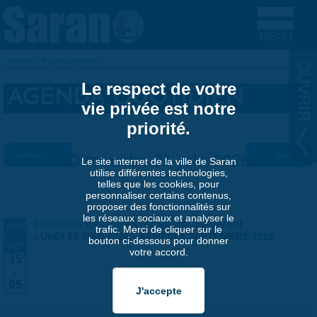
Aller au contenu principal
Accueil
»
Agenda quotidien
VOUS ÊTES ICI
Le respect de votre
AGENDA QUOTIDIEN
vie privée est notre
priorité.
« Préc.
Dimanche 21 juin 2026
Suiv. »
Le site internet de la ville de Saran
utilise différentes technologies,
telles que les cookies, pour
personnaliser certains contenus,
proposer des fonctionnalités sur
les réseaux sociaux et analyser le
Histoires naturelles, stratégie du vivant
JUIN
trafic. Merci de cliquer sur le
-
LUNDI 15 JUIN 2026
-
SAMEDI 5 SEPTEMBRE 2026
bouton ci-dessous pour donner
SEP
votre accord.
15
-
05