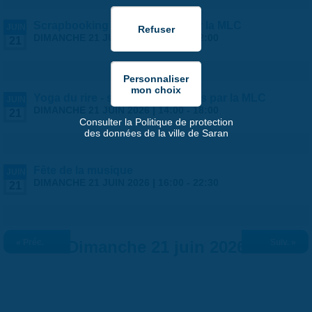
Scrapbooking ados - stages par la MLC
JUIN
DIMANCHE 21 JUIN 2026 |
10:00
-
12:00
21
Yoga du rire - stage ados/adultes par la MLC
JUIN
DIMANCHE 21 JUIN 2026 |
14:00
-
18:00
21
Consulter la Politique de protection
des données de la ville de Saran
Fête de la musique
JUIN
DIMANCHE 21 JUIN 2026 |
16:00
-
22:30
21
« Préc.
Dimanche 21 juin 2026
Suiv. »