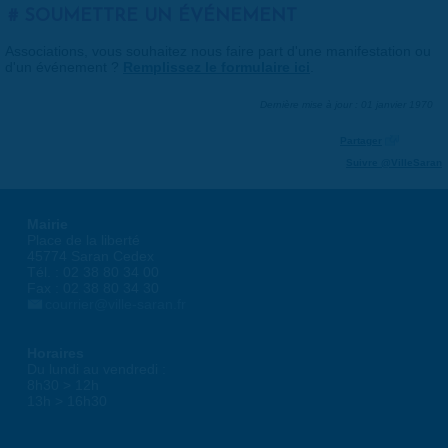
SOUMETTRE UN ÉVÉNEMENT
Associations, vous souhaitez nous faire part d'une manifestation ou
d'un événement ?
Remplissez le formulaire ici
.
Dernière mise à jour : 01 janvier 1970
Partager
Suivre @VilleSaran
Mairie
Place de la liberté
45774 Saran Cedex
Tél. : 02 38 80 34 00
Fax : 02 38 80 34 30
courrier@ville-saran.fr
Horaires
Du lundi au vendredi :
8h30 > 12h
13h > 16h30