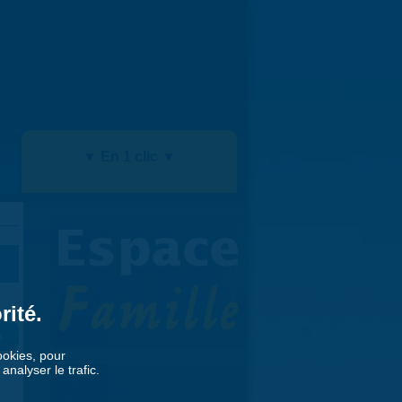
▼ En 1 clic ▼
rité.
»
cookies, pour
nalyser le trafic.