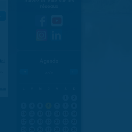
Suivez la Ville sur les
réseaux
»
ici
.
Agenda
«
»
970
août
L
M
M
J
V
S
D
aran
1
2
3
4
5
6
7
8
9
10
11
12
13
14
15
16
17
18
19
20
21
22
23
24
25
26
27
28
29
30