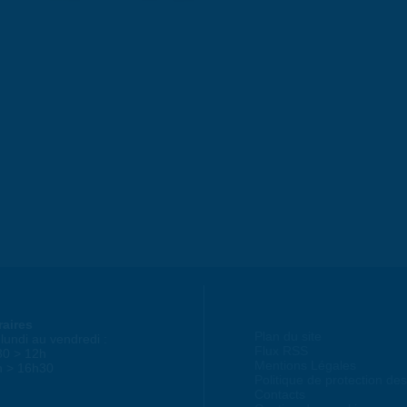
raires
Plan du site
lundi au vendredi :
Flux RSS
30 > 12h
Mentions Légales
h > 16h30
Politique de protection d
Contacts