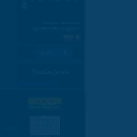
31
Calendrier mensuel ►
Calendrier hebdomadaire ►
Je suis:
Traduire le site
Select Language
▼
es données