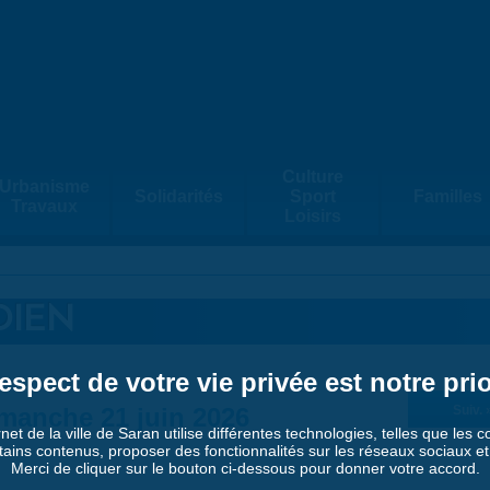
Culture
Urbanisme
Solidarités
Sport
Familles
Travaux
Loisirs
DIEN
espect de votre vie privée est notre prio
manche 21 juin 2026
Suiv. 
rnet de la ville de Saran utilise différentes technologies, telles que les 
tains contenus, proposer des fonctionnalités sur les réseaux sociaux et a
Merci de cliquer sur le bouton ci-dessous pour donner votre accord.