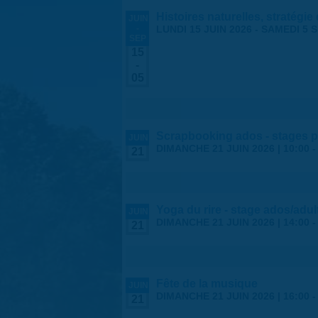
Histoires naturelles, stratégie
JUIN
-
LUNDI 15 JUIN 2026
-
SAMEDI 5 
SEP
15
-
05
Scrapbooking ados - stages p
JUIN
DIMANCHE 21 JUIN 2026 |
10:00
21
Yoga du rire - stage ados/adul
JUIN
DIMANCHE 21 JUIN 2026 |
14:00
21
Fête de la musique
JUIN
DIMANCHE 21 JUIN 2026 |
16:00
21