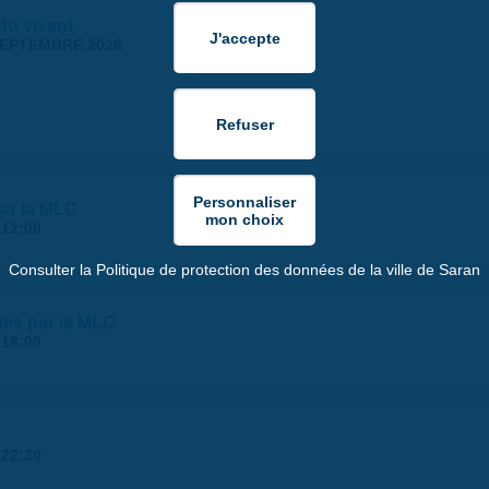
 du vivant
SEPTEMBRE 2026
ar la MLC
-
12:00
Consulter la Politique de protection des données de la ville de Saran
tes par la MLC
-
18:00
-
22:30