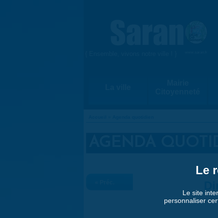
Aller au contenu principal
{ Ensemble, vivons notre ville ! }
www.saran.fr
Mairie
La ville
Citoyenneté
Accueil
»
Agenda quotidien
VOUS ÊTES ICI
AGENDA QUOTI
Le r
« Préc.
Di
Le site inte
personnaliser cer