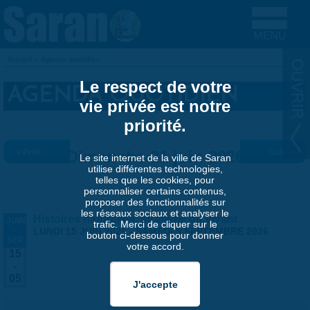
Aller au contenu principal
Accueil
»
Agenda quotidien
VOUS ÊTES ICI
Le respect de votre
AGENDA QUOTIDIEN
vie privée est notre
priorité.
« Préc.
Dimanche 21 juin 2026
Suiv. »
Le site internet de la ville de Saran
utilise différentes technologies,
telles que les cookies, pour
personnaliser certains contenus,
proposer des fonctionnalités sur
les réseaux sociaux et analyser le
Histoires naturelles, stratégie du vivant
JUIN
trafic. Merci de cliquer sur le
-
LUNDI 15 JUIN 2026
-
SAMEDI 5 SEPTEMBRE 2026
bouton ci-dessous pour donner
SEP
votre accord.
15
-
05