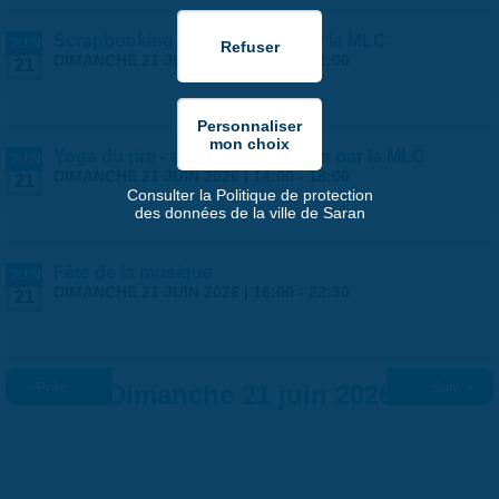
Scrapbooking ados - stages par la MLC
JUIN
DIMANCHE 21 JUIN 2026 |
10:00
-
12:00
21
Yoga du rire - stage ados/adultes par la MLC
JUIN
DIMANCHE 21 JUIN 2026 |
14:00
-
18:00
21
Consulter la Politique de protection
des données de la ville de Saran
Fête de la musique
JUIN
DIMANCHE 21 JUIN 2026 |
16:00
-
22:30
21
« Préc.
Dimanche 21 juin 2026
Suiv. »