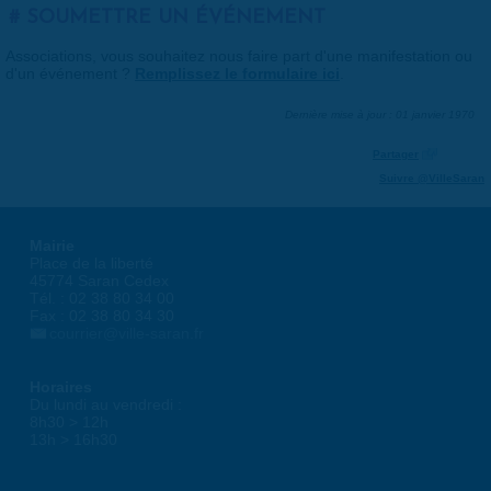
SOUMETTRE UN ÉVÉNEMENT
Associations, vous souhaitez nous faire part d'une manifestation ou
d'un événement ?
Remplissez le formulaire ici
.
Dernière mise à jour : 01 janvier 1970
Partager
Suivre @VilleSaran
Mairie
Place de la liberté
45774 Saran Cedex
Tél. : 02 38 80 34 00
Fax : 02 38 80 34 30
courrier@ville-saran.fr
Horaires
Du lundi au vendredi :
8h30 > 12h
13h > 16h30