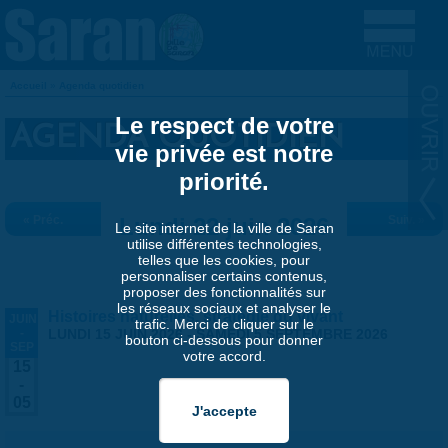
Aller au contenu principal
Accueil
»
Agenda quotidien
VOUS ÊTES ICI
Le respect de votre
AGENDA QUOTIDIEN
vie privée est notre
priorité.
« Préc.
Lundi 22 juin 2026
Suiv. »
Le site internet de la ville de Saran
utilise différentes technologies,
telles que les cookies, pour
personnaliser certains contenus,
proposer des fonctionnalités sur
les réseaux sociaux et analyser le
Histoires naturelles, stratégie du vivant
JUIN
trafic. Merci de cliquer sur le
-
LUNDI 15 JUIN 2026
-
SAMEDI 5 SEPTEMBRE 2026
bouton ci-dessous pour donner
SEP
votre accord.
15
-
05