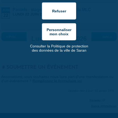
Pastels - stage ados/adultes par la MLC
JUIN
LUNDI 22 JUIN 2026 |
13:30
-
17:30
22
« Préc.
Lundi 22 juin 2026
Suiv. »
Consulter la Politique de protection
des données de la ville de Saran
SOUMETTRE UN ÉVÉNEMENT
Associations, vous souhaitez nous faire part d'une manifestation ou
d'un événement ?
Remplissez le formulaire ici
.
Dernière mise à jour : 01 janvier 1970
Partager
Suivre @VilleSaran