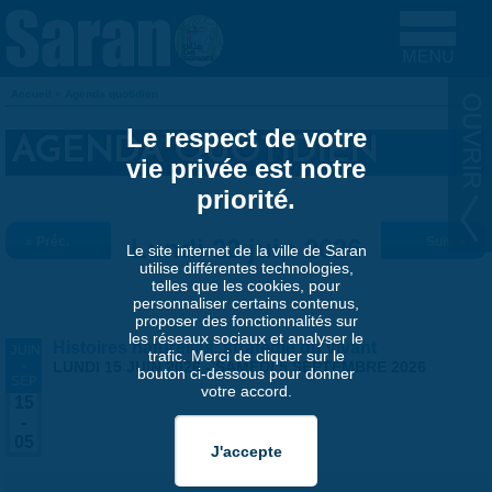
Aller au contenu principal
Accueil
»
Agenda quotidien
VOUS ÊTES ICI
Le respect de votre
AGENDA QUOTIDIEN
vie privée est notre
priorité.
« Préc.
Lundi 22 juin 2026
Suiv. »
Le site internet de la ville de Saran
utilise différentes technologies,
telles que les cookies, pour
personnaliser certains contenus,
proposer des fonctionnalités sur
les réseaux sociaux et analyser le
Histoires naturelles, stratégie du vivant
JUIN
trafic. Merci de cliquer sur le
-
LUNDI 15 JUIN 2026
-
SAMEDI 5 SEPTEMBRE 2026
bouton ci-dessous pour donner
SEP
votre accord.
15
-
05