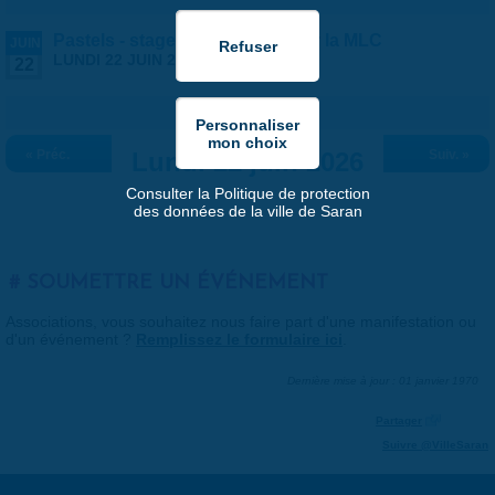
Pastels - stage ados/adultes par la MLC
JUIN
LUNDI 22 JUIN 2026 |
13:30
-
17:30
22
« Préc.
Lundi 22 juin 2026
Suiv. »
Consulter la Politique de protection
des données de la ville de Saran
SOUMETTRE UN ÉVÉNEMENT
Associations, vous souhaitez nous faire part d'une manifestation ou
d'un événement ?
Remplissez le formulaire ici
.
Dernière mise à jour : 01 janvier 1970
Partager
Suivre @VilleSaran