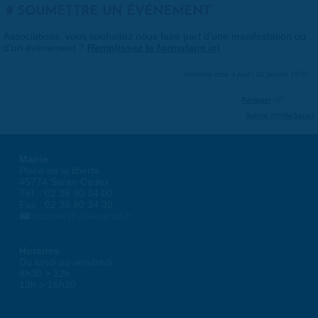
SOUMETTRE UN ÉVÉNEMENT
Associations, vous souhaitez nous faire part d'une manifestation ou
d'un événement ?
Remplissez le formulaire ici
.
Dernière mise à jour : 01 janvier 1970
Partager
Suivre @VilleSaran
Mairie
Place de la liberté
45774 Saran Cedex
Tél. : 02 38 80 34 00
Fax : 02 38 80 34 30
courrier@ville-saran.fr
Horaires
Du lundi au vendredi :
8h30 > 12h
13h > 16h30