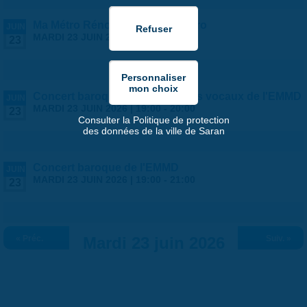
Ma Métro Rénov' et le Quid Copro
JUIN
MARDI 23 JUIN 2026 |
17:30
-
20:00
23
Concert baroque des ensembles vocaux de l'EMMD
JUIN
MARDI 23 JUIN 2026 |
19:00
-
20:00
23
Consulter la Politique de protection
des données de la ville de Saran
Concert baroque de l'EMMD
JUIN
MARDI 23 JUIN 2026 |
19:00
-
21:00
23
« Préc.
Mardi 23 juin 2026
Suiv. »