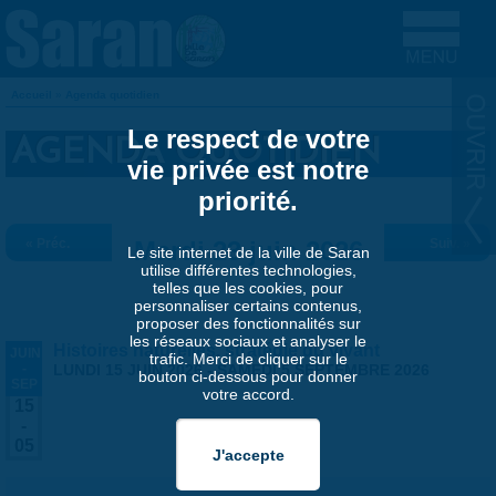
Aller au contenu principal
Accueil
»
Agenda quotidien
VOUS ÊTES ICI
Le respect de votre
AGENDA QUOTIDIEN
vie privée est notre
priorité.
« Préc.
Mardi 23 juin 2026
Suiv. »
Le site internet de la ville de Saran
utilise différentes technologies,
telles que les cookies, pour
personnaliser certains contenus,
proposer des fonctionnalités sur
les réseaux sociaux et analyser le
Histoires naturelles, stratégie du vivant
JUIN
trafic. Merci de cliquer sur le
-
LUNDI 15 JUIN 2026
-
SAMEDI 5 SEPTEMBRE 2026
bouton ci-dessous pour donner
SEP
votre accord.
15
-
05