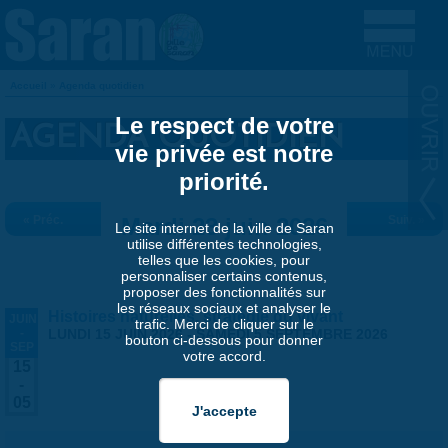
Aller au contenu principal
Accueil
»
Agenda quotidien
VOUS ÊTES ICI
Le respect de votre
AGENDA QUOTIDIEN
vie privée est notre
priorité.
« Préc.
Mardi 23 juin 2026
Suiv. »
Le site internet de la ville de Saran
utilise différentes technologies,
telles que les cookies, pour
personnaliser certains contenus,
proposer des fonctionnalités sur
les réseaux sociaux et analyser le
Histoires naturelles, stratégie du vivant
JUIN
trafic. Merci de cliquer sur le
-
LUNDI 15 JUIN 2026
-
SAMEDI 5 SEPTEMBRE 2026
bouton ci-dessous pour donner
SEP
votre accord.
15
-
05