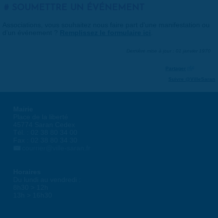
SOUMETTRE UN ÉVÉNEMENT
Associations, vous souhaitez nous faire part d'une manifestation ou
d'un événement ?
Remplissez le formulaire ici
.
Dernière mise à jour : 01 janvier 1970
Partager
Suivre @VilleSaran
Mairie
Place de la liberté
45774 Saran Cedex
Tél. : 02 38 80 34 00
Fax : 02 38 80 34 30
courrier@ville-saran.fr
Horaires
Du lundi au vendredi :
8h30 > 12h
13h > 16h30