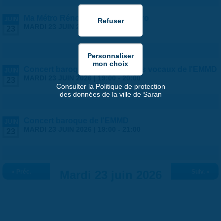
Ma Métro Rénov' et le Quid Copro
JUIN
MARDI 23 JUIN 2026 |
17:30
-
20:00
23
Concert baroque des ensembles vocaux de l'EMMD
JUIN
MARDI 23 JUIN 2026 |
19:00
-
20:00
23
Consulter la Politique de protection
des données de la ville de Saran
Concert baroque de l'EMMD
JUIN
MARDI 23 JUIN 2026 |
19:00
-
21:00
23
« Préc.
Mardi 23 juin 2026
Suiv. »