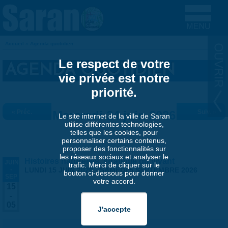
Aller au contenu principal
Accueil
»
Agenda quotidien
VOUS ÊTES ICI
Le respect de votre
AGENDA QUOTIDIEN
vie privée est notre
priorité.
« Préc.
Mercredi 24 juin 2026
Suiv. »
Le site internet de la ville de Saran
utilise différentes technologies,
telles que les cookies, pour
personnaliser certains contenus,
proposer des fonctionnalités sur
les réseaux sociaux et analyser le
Histoires naturelles, stratégie du vivant
JUIN
trafic. Merci de cliquer sur le
-
LUNDI 15 JUIN 2026
-
SAMEDI 5 SEPTEMBRE 2026
bouton ci-dessous pour donner
SEP
votre accord.
15
-
05