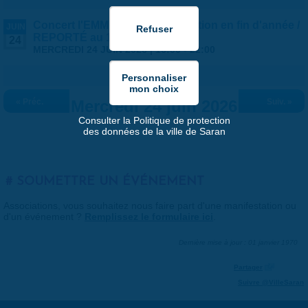
Concert l'EMM est en fête - Audition en fin d'année /
JUIN
REPORTÉ au 1er JUILLET
24
MERCREDI 24 JUIN 2026 |
16:00
-
22:00
« Préc.
Mercredi 24 juin 2026
Suiv. »
Consulter la Politique de protection
des données de la ville de Saran
SOUMETTRE UN ÉVÉNEMENT
Associations, vous souhaitez nous faire part d'une manifestation ou
d'un événement ?
Remplissez le formulaire ici
.
Dernière mise à jour : 01 janvier 1970
Partager
Suivre @VilleSaran