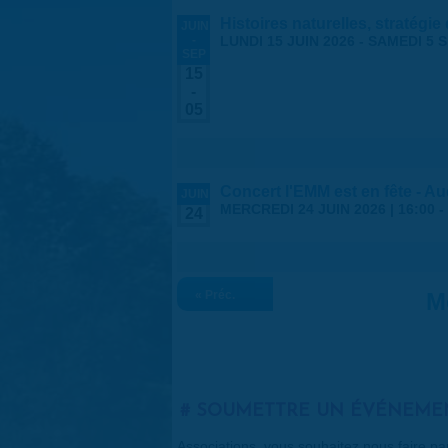
Histoires naturelles, stratégie
JUIN
-
LUNDI 15 JUIN 2026
-
SAMEDI 5 
SEP
15
-
05
Concert l'EMM est en fête - A
JUIN
MERCREDI 24 JUIN 2026 |
16:00
-
24
« Préc.
M
SOUMETTRE UN ÉVÉNEME
Associations, vous souhaitez nous faire p