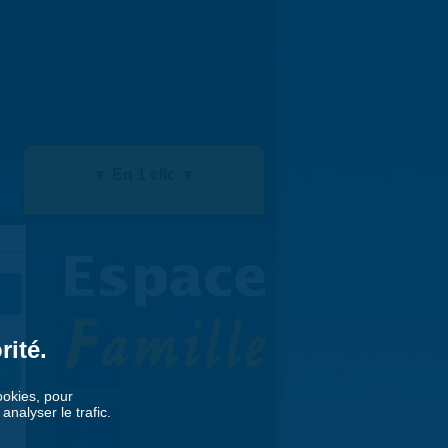
▼ En 1 clic ▼
rité.
»
cookies, pour
nalyser le trafic.