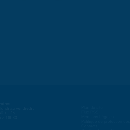
raires
Plan du site
lundi au vendredi :
Flux RSS
30 > 12h
Mentions Légales
h > 16h30
Politique de protection d
Contacts