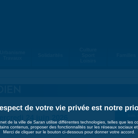
Culture
Urbanisme
Solidarités
Sport
Familles
Travaux
Loisirs
DIEN
espect de votre vie privée est notre prio
ercredi 24 juin 2026
Suiv. 
rnet de la ville de Saran utilise différentes technologies, telles que les 
tains contenus, proposer des fonctionnalités sur les réseaux sociaux et a
Merci de cliquer sur le bouton ci-dessous pour donner votre accord.