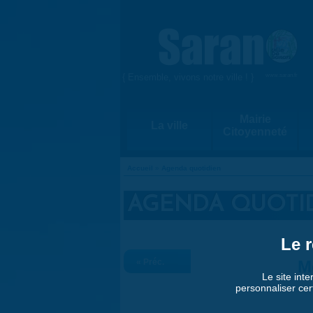
Aller au contenu principal
{ Ensemble, vivons notre ville ! }
www.saran.fr
Mairie
La ville
Citoyenneté
Accueil
»
Agenda quotidien
VOUS ÊTES ICI
AGENDA QUOTI
Le r
« Préc.
M
Le site inte
personnaliser cer