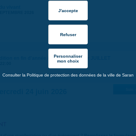
 du vivant
SEPTEMBRE 2026
udition en fin d'année / REPORTÉ au 1er JUILLET
22:00
Consulter la Politique de protection des données de la ville de Saran
ercredi 24 juin 2026
Suiv. 
NT
art d'une manifestation ou d'un événement ?
Remplissez le formulaire 