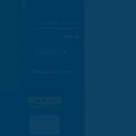
31
Calendrier mensuel ►
Calendrier hebdomadaire ►
Je suis:
Traduire le site
Select Language
▼
es données