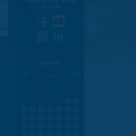
Suivez la Ville sur les
réseaux
970
aran
Agenda
«
»
août
L
M
M
J
V
S
D
1
2
3
4
5
6
7
8
9
10
11
12
13
14
15
16
17
18
19
20
21
22
23
24
25
26
27
28
29
30