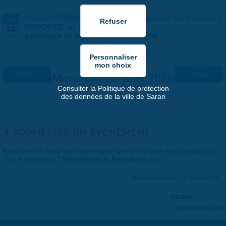
Concert l'EMM est en fête - Audition en fin d'année /
JUIN
REPORTÉ au 1er JUILLET
24
MERCREDI 24 JUIN 2026 |
16:00
-
22:00
« Préc.
Mercredi 24 juin 2026
Suiv. »
Consulter la Politique de protection
des données de la ville de Saran
SOUMETTRE UN ÉVÉNEMENT
Associations, vous souhaitez nous faire part d'une manifestation ou
d'un événement ?
Remplissez le formulaire ici
.
Dernière mise à jour : 01 janvier 1970
Partager
Suivre @VilleSaran