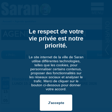
Aller au contenu principal
Accueil
»
Agenda quotidien
VOUS ÊTES ICI
Le respect de votre
AGENDA QUOTIDIEN
vie privée est notre
priorité.
« Préc.
Mercredi 24 juin 2026
Suiv. »
Le site internet de la ville de Saran
utilise différentes technologies,
telles que les cookies, pour
personnaliser certains contenus,
proposer des fonctionnalités sur
les réseaux sociaux et analyser le
Histoires naturelles, stratégie du vivant
JUIN
trafic. Merci de cliquer sur le
-
LUNDI 15 JUIN 2026
-
SAMEDI 5 SEPTEMBRE 2026
bouton ci-dessous pour donner
SEP
votre accord.
15
-
05