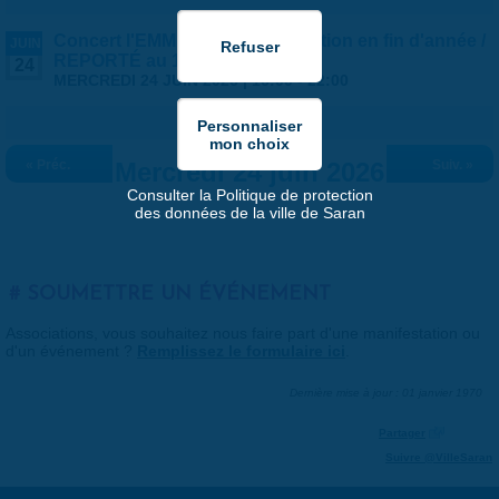
Concert l'EMM est en fête - Audition en fin d'année /
JUIN
REPORTÉ au 1er JUILLET
24
MERCREDI 24 JUIN 2026 |
16:00
-
22:00
« Préc.
Mercredi 24 juin 2026
Suiv. »
Consulter la Politique de protection
des données de la ville de Saran
SOUMETTRE UN ÉVÉNEMENT
Associations, vous souhaitez nous faire part d'une manifestation ou
d'un événement ?
Remplissez le formulaire ici
.
Dernière mise à jour : 01 janvier 1970
Partager
Suivre @VilleSaran