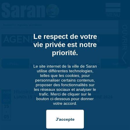
Aller au contenu principal
Accueil
»
Agenda quotidien
VOUS ÊTES ICI
Le respect de votre
AGENDA QUOTIDIEN
vie privée est notre
priorité.
« Préc.
Mercredi 24 juin 2026
Suiv. »
Le site internet de la ville de Saran
utilise différentes technologies,
telles que les cookies, pour
personnaliser certains contenus,
proposer des fonctionnalités sur
les réseaux sociaux et analyser le
Histoires naturelles, stratégie du vivant
JUIN
trafic. Merci de cliquer sur le
-
LUNDI 15 JUIN 2026
-
SAMEDI 5 SEPTEMBRE 2026
bouton ci-dessous pour donner
SEP
votre accord.
15
-
05