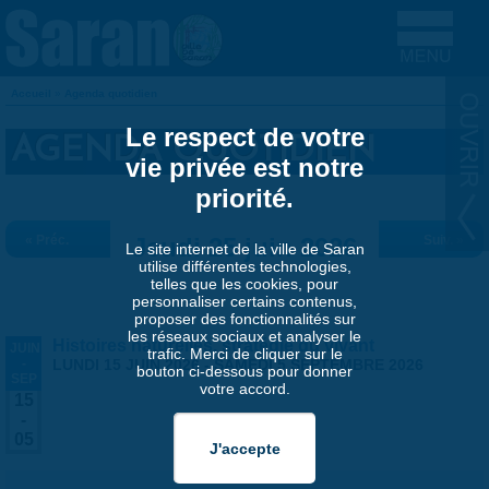
Aller au contenu principal
Accueil
»
Agenda quotidien
VOUS ÊTES ICI
Le respect de votre
AGENDA QUOTIDIEN
vie privée est notre
priorité.
« Préc.
Jeudi 25 juin 2026
Suiv. »
Le site internet de la ville de Saran
utilise différentes technologies,
telles que les cookies, pour
personnaliser certains contenus,
proposer des fonctionnalités sur
les réseaux sociaux et analyser le
Histoires naturelles, stratégie du vivant
JUIN
trafic. Merci de cliquer sur le
-
LUNDI 15 JUIN 2026
-
SAMEDI 5 SEPTEMBRE 2026
bouton ci-dessous pour donner
SEP
votre accord.
15
-
05