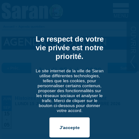
Aller au contenu principal
Accueil
»
Agenda quotidien
VOUS ÊTES ICI
Le respect de votre
AGENDA QUOTIDIEN
vie privée est notre
priorité.
« Préc.
Jeudi 25 juin 2026
Suiv. »
Le site internet de la ville de Saran
utilise différentes technologies,
telles que les cookies, pour
personnaliser certains contenus,
proposer des fonctionnalités sur
les réseaux sociaux et analyser le
Histoires naturelles, stratégie du vivant
JUIN
trafic. Merci de cliquer sur le
-
LUNDI 15 JUIN 2026
-
SAMEDI 5 SEPTEMBRE 2026
bouton ci-dessous pour donner
SEP
votre accord.
15
-
05