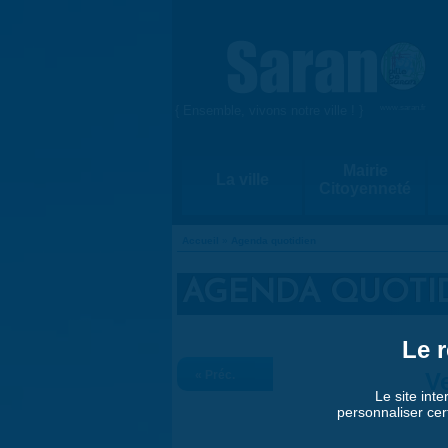
Aller au contenu principal
{ Ensemble, vivons notre ville ! }
www.saran.fr
Mairie
La ville
Citoyenneté
Accueil
»
Agenda quotidien
VOUS ÊTES ICI
AGENDA QUOTI
Le r
« Préc.
Ve
Le site inte
personnaliser cer