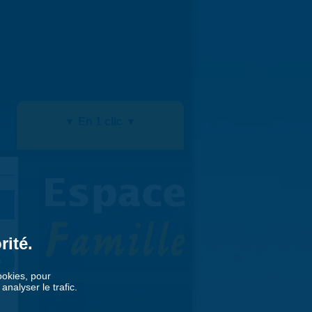
▼ En 1 clic ▼
rité.
»
cookies, pour
nalyser le trafic.