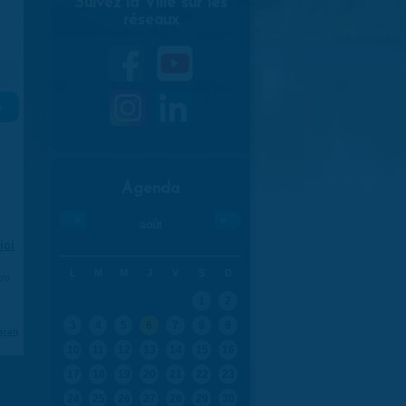
Suivez la Ville sur les
réseaux
»
Agenda
«
»
août
ici
.
L
M
M
J
V
S
D
970
1
2
3
4
5
6
7
8
9
aran
10
11
12
13
14
15
16
17
18
19
20
21
22
23
24
25
26
27
28
29
30