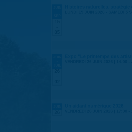
Histoires naturelles, stratégie
JUIN
-
LUNDI 15 JUIN 2026
-
SAMEDI 5 
SEP
15
-
05
Expo "Le printemps des arti
JUIN
-
VENDREDI 26 JUIN 2026 | 14:00
-
JUIL
26
-
02
Un aidant numérique 2026
JUIN
VENDREDI 26 JUIN 2026 |
17:30
-
26