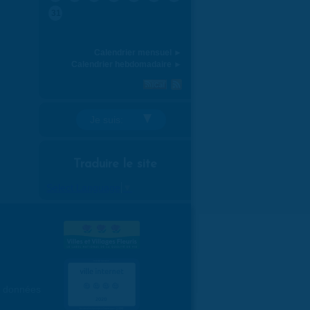
31
Calendrier mensuel ►
Calendrier hebdomadaire ►
Je suis:
Traduire le site
Select Language
▼
es données