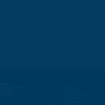
raires
Plan du site
lundi au vendredi :
Flux RSS
30 > 12h
Mentions Légales
h > 16h30
Politique de protection d
Contacts