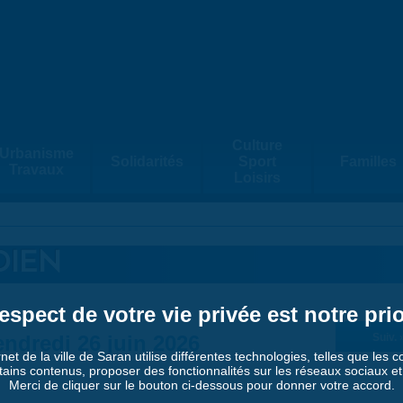
Culture
Urbanisme
Solidarités
Sport
Familles
Travaux
Loisirs
DIEN
espect de votre vie privée est notre prio
ndredi 26 juin 2026
Suiv. 
rnet de la ville de Saran utilise différentes technologies, telles que les 
tains contenus, proposer des fonctionnalités sur les réseaux sociaux et a
Merci de cliquer sur le bouton ci-dessous pour donner votre accord.