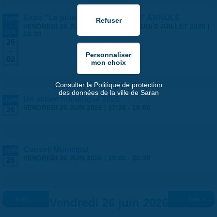
Expo "Le printemps des artistes" ANNULÉ
JUIN
-
VENDREDI 26 JUIN 2026 | 14:00
-
JEUDI 2 JUILLET 2026 |
JUIL
18:30
26
-
02
Consulter la Politique de protection
des données de la ville de Saran
Un aidant numérique 2026
JUIN
VENDREDI 26 JUIN 2026 |
17:30
-
19:00
26
Conseil Municipal
JUIN
VENDREDI 26 JUIN 2026 |
19:00
-
20:30
26
« Préc.
Vendredi 26 juin 2026
Suiv. »