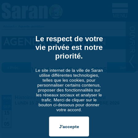
Aller au contenu principal
Accueil
»
Agenda quotidien
VOUS ÊTES ICI
Le respect de votre
AGENDA QUOTIDIEN
vie privée est notre
priorité.
« Préc.
Vendredi 26 juin 2026
Suiv. »
Le site internet de la ville de Saran
utilise différentes technologies,
telles que les cookies, pour
personnaliser certains contenus,
proposer des fonctionnalités sur
les réseaux sociaux et analyser le
Histoires naturelles, stratégie du vivant
JUIN
trafic. Merci de cliquer sur le
-
LUNDI 15 JUIN 2026
-
SAMEDI 5 SEPTEMBRE 2026
bouton ci-dessous pour donner
SEP
votre accord.
15
-
05