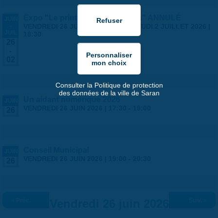
Expo "Le printemps des artistes" ANNULÉ
JUIN
-
VENDREDI 26 JUIN 2026 | 14:00
-
JEUDI 2 JUILLET 2026 |
JUIL
18:30
26
-
02
Consulter la Politique de protection
des données de la ville de Saran
Un aidant numérique 2026
JUIN
VENDREDI 26 JUIN 2026 |
17:30
-
19:00
26
Conseil Municipal
JUIN
VENDREDI 26 JUIN 2026 |
19:00
-
20:30
26
« Préc.
Vendredi 26 juin 2026
Suiv. »