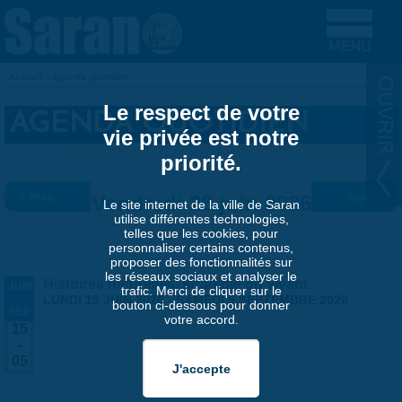
Aller au contenu principal
Accueil
»
Agenda quotidien
VOUS ÊTES ICI
Le respect de votre
AGENDA QUOTIDIEN
vie privée est notre
priorité.
« Préc.
Vendredi 26 juin 2026
Suiv. »
Le site internet de la ville de Saran
utilise différentes technologies,
telles que les cookies, pour
personnaliser certains contenus,
proposer des fonctionnalités sur
les réseaux sociaux et analyser le
Histoires naturelles, stratégie du vivant
JUIN
trafic. Merci de cliquer sur le
-
LUNDI 15 JUIN 2026
-
SAMEDI 5 SEPTEMBRE 2026
bouton ci-dessous pour donner
SEP
votre accord.
15
-
05