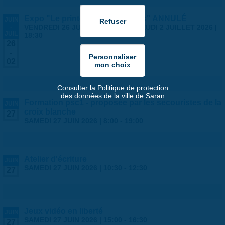
Expo "Le printemps des artistes" ANNULÉ
JUIN
-
VENDREDI 26 JUIN 2026 | 14:00
-
JEUDI 2 JUILLET 2026 |
JUIL
18:30
26
-
02
Consulter la Politique de protection
des données de la ville de Saran
Formation psc1 - proposée par les secouristes de la
JUIN
croix blanche
27
SAMEDI 27 JUIN 2026 |
8:00
-
19:00
Atelier d'écriture
JUIN
SAMEDI 27 JUIN 2026 |
10:30
-
12:30
27
Jeux vidéo en liberté
JUIN
SAMEDI 27 JUIN 2026 |
15:00
-
16:30
27