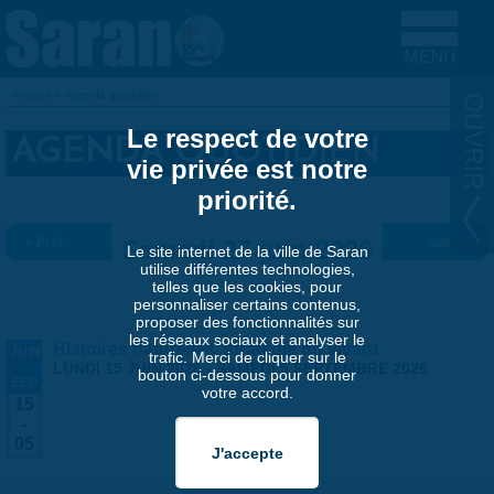
Aller au contenu principal
Accueil
»
Agenda quotidien
VOUS ÊTES ICI
Le respect de votre
AGENDA QUOTIDIEN
vie privée est notre
priorité.
« Préc.
Samedi 27 juin 2026
Suiv. »
Le site internet de la ville de Saran
utilise différentes technologies,
telles que les cookies, pour
personnaliser certains contenus,
proposer des fonctionnalités sur
les réseaux sociaux et analyser le
Histoires naturelles, stratégie du vivant
JUIN
trafic. Merci de cliquer sur le
-
LUNDI 15 JUIN 2026
-
SAMEDI 5 SEPTEMBRE 2026
bouton ci-dessous pour donner
SEP
votre accord.
15
-
05