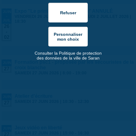
Expo "Le printemps des artistes" ANNULÉ
JUIN
-
VENDREDI 26 JUIN 2026 | 14:00
-
JEUDI 2 JUILLET 2026 |
JUIL
18:30
26
-
02
Consulter la Politique de protection
des données de la ville de Saran
Formation psc1 - proposée par les secouristes de la
JUIN
croix blanche
27
SAMEDI 27 JUIN 2026 |
8:00
-
19:00
Atelier d'écriture
JUIN
SAMEDI 27 JUIN 2026 |
10:30
-
12:30
27
Jeux vidéo en liberté
JUIN
SAMEDI 27 JUIN 2026 |
15:00
-
16:30
27