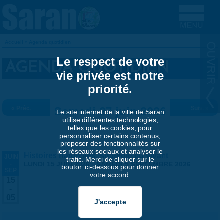
Aller au contenu principal
Accueil
»
Agenda quotidien
VOUS ÊTES ICI
Le respect de votre
AGENDA QUOTIDIEN
vie privée est notre
priorité.
« Préc.
Samedi 27 juin 2026
Suiv. »
Le site internet de la ville de Saran
utilise différentes technologies,
telles que les cookies, pour
personnaliser certains contenus,
proposer des fonctionnalités sur
les réseaux sociaux et analyser le
Histoires naturelles, stratégie du vivant
JUIN
trafic. Merci de cliquer sur le
-
LUNDI 15 JUIN 2026
-
SAMEDI 5 SEPTEMBRE 2026
bouton ci-dessous pour donner
SEP
votre accord.
15
-
05