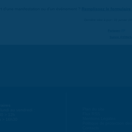
art d'une manifestation ou d'un événement ?
Remplissez le formulaire 
Dernière mise à jour : 01 janvier 1
Partager
Suivre @VilleS
raires
Plan du site
lundi au vendredi :
Flux RSS
30 > 12h
Mentions Légales
h > 16h30
Politique de protection d
Contacts