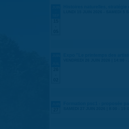
Histoires naturelles, stratégie
JUIN
-
LUNDI 15 JUIN 2026
-
SAMEDI 5 
SEP
15
-
05
Expo "Le printemps des arti
JUIN
-
VENDREDI 26 JUIN 2026 | 14:00
-
JUIL
26
-
02
Formation psc1 - proposée par
JUIN
SAMEDI 27 JUIN 2026 |
8:00
-
19:
27