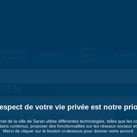
Culture
Urbanisme
Solidarités
Sport
Familles
Travaux
Loisirs
DIEN
espect de votre vie privée est notre prio
amedi 27 juin 2026
Suiv. 
rnet de la ville de Saran utilise différentes technologies, telles que les 
tains contenus, proposer des fonctionnalités sur les réseaux sociaux et a
Merci de cliquer sur le bouton ci-dessous pour donner votre accord.