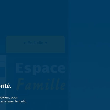
▼ En 1 clic ▼
rité.
»
cookies, pour
nalyser le trafic.