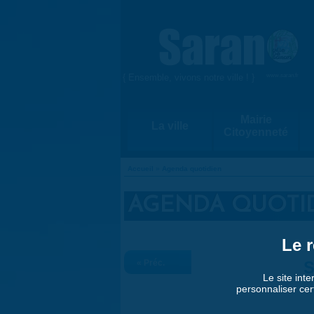
Aller au contenu principal
{ Ensemble, vivons notre ville ! }
www.saran.fr
Mairie
La ville
Citoyenneté
Accueil
»
Agenda quotidien
VOUS ÊTES ICI
AGENDA QUOTI
Le r
« Préc.
S
Le site inte
personnaliser cer