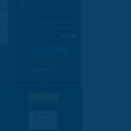
31
ici
.
970
Calendrier mensuel ►
Calendrier hebdomadaire ►
aran
Je suis:
Traduire le site
Select Language
▼
es données