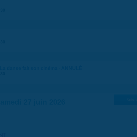
:30
:30
 "La danse fait son cinéma - ANNULÉ
:30
amedi 27 juin 2026
Suiv. 
NT