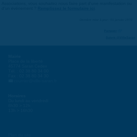
Associations, vous souhaitez nous faire part d'une manifestation ou
d'un événement ?
Remplissez le formulaire ici
.
Dernière mise à jour : 01 janvier 1970
Partager
Suivre @VilleSaran
Mairie
Place de la liberté
45774 Saran Cedex
Tél. : 02 38 80 34 00
Fax : 02 38 80 34 30
courrier@ville-saran.fr
Horaires
Du lundi au vendredi :
8h30 > 12h
13h > 16h30
Plan du site