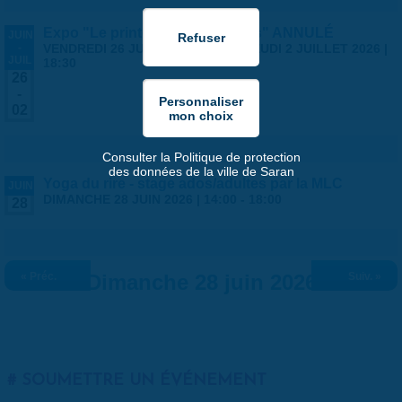
Expo "Le printemps des artistes" ANNULÉ
JUIN
-
VENDREDI 26 JUIN 2026 | 14:00
-
JEUDI 2 JUILLET 2026 |
JUIL
18:30
26
-
02
Consulter la Politique de protection
des données de la ville de Saran
Yoga du rire - stage ados/adultes par la MLC
JUIN
DIMANCHE 28 JUIN 2026 |
14:00
-
18:00
28
« Préc.
Dimanche 28 juin 2026
Suiv. »
SOUMETTRE UN ÉVÉNEMENT