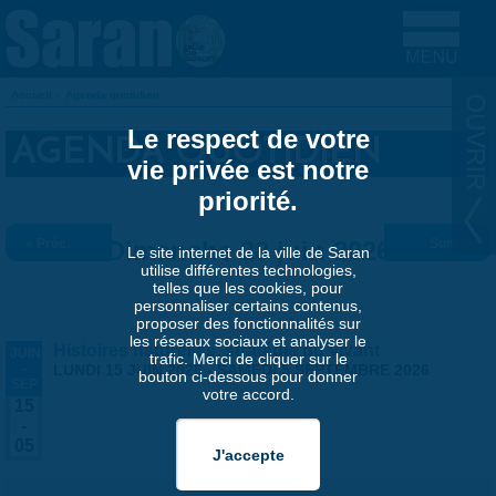
Aller au contenu principal
Accueil
»
Agenda quotidien
VOUS ÊTES ICI
Le respect de votre
AGENDA QUOTIDIEN
vie privée est notre
priorité.
« Préc.
Dimanche 28 juin 2026
Suiv. »
Le site internet de la ville de Saran
utilise différentes technologies,
telles que les cookies, pour
personnaliser certains contenus,
proposer des fonctionnalités sur
les réseaux sociaux et analyser le
Histoires naturelles, stratégie du vivant
JUIN
trafic. Merci de cliquer sur le
-
LUNDI 15 JUIN 2026
-
SAMEDI 5 SEPTEMBRE 2026
bouton ci-dessous pour donner
SEP
votre accord.
15
-
05