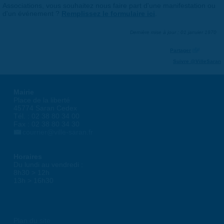
Associations, vous souhaitez nous faire part d'une manifestation ou
d'un événement ?
Remplissez le formulaire ici
.
Dernière mise à jour : 01 janvier 1970
Partager
Suivre @VilleSaran
Mairie
Place de la liberté
45774 Saran Cedex
Tél. : 02 38 80 34 00
Fax : 02 38 80 34 30
courrier@ville-saran.fr
Horaires
Du lundi au vendredi :
8h30 > 12h
13h > 16h30
Plan du site