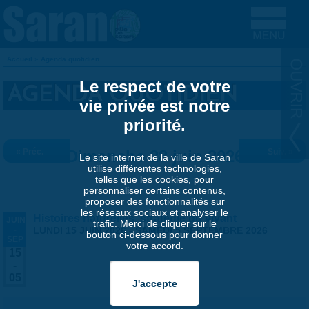
Aller au contenu principal
Accueil
»
Agenda quotidien
VOUS ÊTES ICI
Le respect de votre
AGENDA QUOTIDIEN
vie privée est notre
priorité.
« Préc.
Dimanche 28 juin 2026
Suiv. »
Le site internet de la ville de Saran
utilise différentes technologies,
telles que les cookies, pour
personnaliser certains contenus,
proposer des fonctionnalités sur
les réseaux sociaux et analyser le
Histoires naturelles, stratégie du vivant
JUIN
trafic. Merci de cliquer sur le
-
LUNDI 15 JUIN 2026
-
SAMEDI 5 SEPTEMBRE 2026
bouton ci-dessous pour donner
SEP
votre accord.
15
-
05