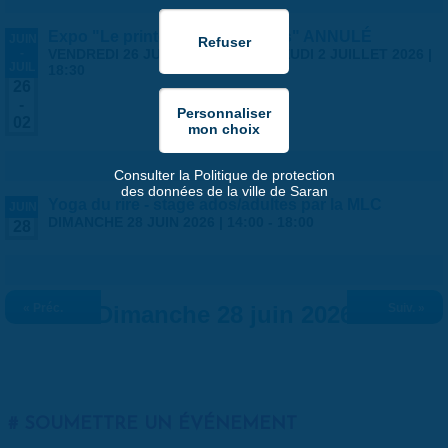
Expo "Le printemps des artistes" ANNULÉ
JUIN
-
VENDREDI 26 JUIN 2026 | 14:00
-
JEUDI 2 JUILLET 2026 |
JUIL
18:30
26
-
02
Consulter la Politique de protection
des données de la ville de Saran
Yoga du rire - stage ados/adultes par la MLC
JUIN
DIMANCHE 28 JUIN 2026 |
14:00
-
18:00
28
« Préc.
Dimanche 28 juin 2026
Suiv. »
SOUMETTRE UN ÉVÉNEMENT