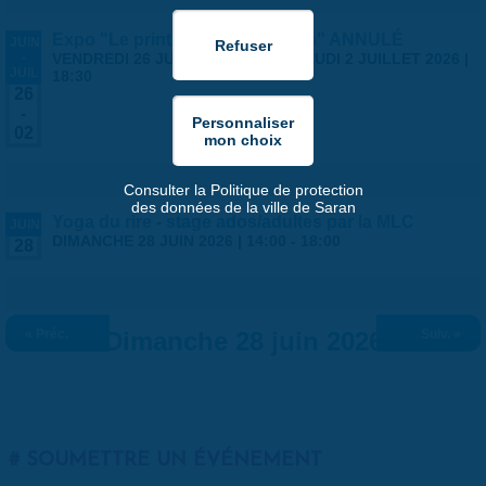
Expo "Le printemps des artistes" ANNULÉ
JUIN
-
VENDREDI 26 JUIN 2026 | 14:00
-
JEUDI 2 JUILLET 2026 |
JUIL
18:30
26
-
02
Consulter la Politique de protection
des données de la ville de Saran
Yoga du rire - stage ados/adultes par la MLC
JUIN
DIMANCHE 28 JUIN 2026 |
14:00
-
18:00
28
« Préc.
Dimanche 28 juin 2026
Suiv. »
SOUMETTRE UN ÉVÉNEMENT