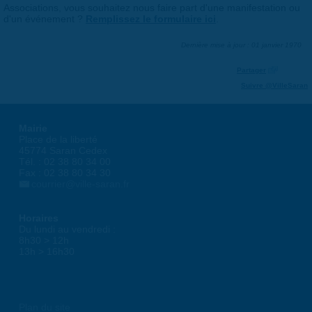
Associations, vous souhaitez nous faire part d'une manifestation ou
d'un événement ?
Remplissez le formulaire ici
.
Dernière mise à jour : 01 janvier 1970
Partager
Suivre @VilleSaran
Mairie
Place de la liberté
45774 Saran Cedex
Tél. : 02 38 80 34 00
Fax : 02 38 80 34 30
courrier@ville-saran.fr
Horaires
Du lundi au vendredi :
8h30 > 12h
13h > 16h30
Plan du site