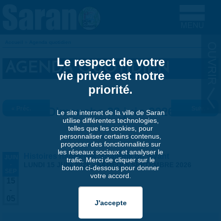
Aller au contenu principal
Accueil
»
Agenda quotidien
VOUS ÊTES ICI
Le respect de votre
AGENDA QUOTIDIEN
vie privée est notre
priorité.
« Préc.
Dimanche 28 juin 2026
Suiv. »
Le site internet de la ville de Saran
utilise différentes technologies,
telles que les cookies, pour
personnaliser certains contenus,
proposer des fonctionnalités sur
les réseaux sociaux et analyser le
Histoires naturelles, stratégie du vivant
JUIN
trafic. Merci de cliquer sur le
-
LUNDI 15 JUIN 2026
-
SAMEDI 5 SEPTEMBRE 2026
bouton ci-dessous pour donner
SEP
votre accord.
15
-
05