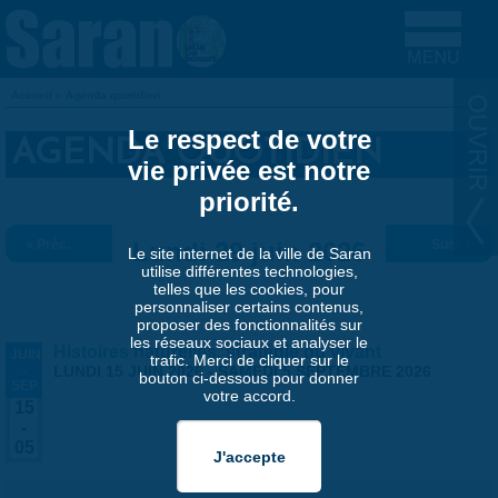
Aller au contenu principal
Accueil
»
Agenda quotidien
VOUS ÊTES ICI
Le respect de votre
AGENDA QUOTIDIEN
vie privée est notre
priorité.
« Préc.
Lundi 29 juin 2026
Suiv. »
Le site internet de la ville de Saran
utilise différentes technologies,
telles que les cookies, pour
personnaliser certains contenus,
proposer des fonctionnalités sur
les réseaux sociaux et analyser le
Histoires naturelles, stratégie du vivant
JUIN
trafic. Merci de cliquer sur le
-
LUNDI 15 JUIN 2026
-
SAMEDI 5 SEPTEMBRE 2026
bouton ci-dessous pour donner
SEP
votre accord.
15
-
05