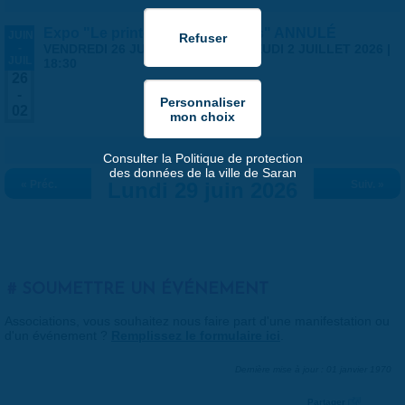
Expo "Le printemps des artistes" ANNULÉ
JUIN
-
VENDREDI 26 JUIN 2026 | 14:00
-
JEUDI 2 JUILLET 2026 |
JUIL
18:30
26
-
02
Consulter la Politique de protection
des données de la ville de Saran
« Préc.
Lundi 29 juin 2026
Suiv. »
SOUMETTRE UN ÉVÉNEMENT
Associations, vous souhaitez nous faire part d'une manifestation ou
d'un événement ?
Remplissez le formulaire ici
.
Dernière mise à jour : 01 janvier 1970
Partager