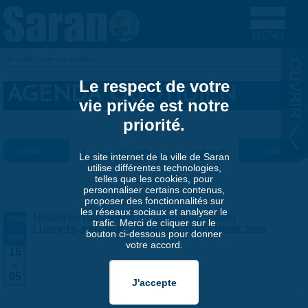
Aller au contenu principal
Accueil
»
Agenda quotidien
VOUS ÊTES ICI
Le respect de votre
AGENDA QUOTIDIEN
vie privée est notre
priorité.
« Préc.
Lundi 29 juin 2026
Suiv. »
Le site internet de la ville de Saran
utilise différentes technologies,
telles que les cookies, pour
personnaliser certains contenus,
proposer des fonctionnalités sur
les réseaux sociaux et analyser le
Histoires naturelles, stratégie du vivant
JUIN
trafic. Merci de cliquer sur le
-
LUNDI 15 JUIN 2026
-
SAMEDI 5 SEPTEMBRE 2026
bouton ci-dessous pour donner
SEP
votre accord.
15
-
05