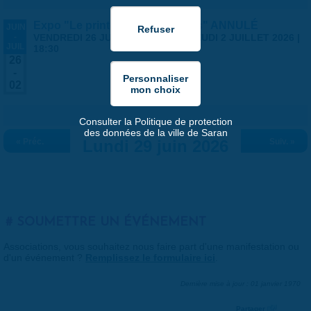
Expo "Le printemps des artistes" ANNULÉ
JUIN
-
VENDREDI 26 JUIN 2026 | 14:00
-
JEUDI 2 JUILLET 2026 |
JUIL
18:30
26
-
02
Consulter la Politique de protection
des données de la ville de Saran
« Préc.
Lundi 29 juin 2026
Suiv. »
SOUMETTRE UN ÉVÉNEMENT
Associations, vous souhaitez nous faire part d'une manifestation ou
d'un événement ?
Remplissez le formulaire ici
.
Dernière mise à jour : 01 janvier 1970
Partager