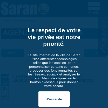
Aller au contenu principal
Accueil
»
Agenda quotidien
VOUS ÊTES ICI
Le respect de votre
AGENDA QUOTIDIEN
vie privée est notre
priorité.
« Préc.
Lundi 29 juin 2026
Suiv. »
Le site internet de la ville de Saran
utilise différentes technologies,
telles que les cookies, pour
personnaliser certains contenus,
proposer des fonctionnalités sur
les réseaux sociaux et analyser le
Histoires naturelles, stratégie du vivant
JUIN
trafic. Merci de cliquer sur le
-
LUNDI 15 JUIN 2026
-
SAMEDI 5 SEPTEMBRE 2026
bouton ci-dessous pour donner
SEP
votre accord.
15
-
05