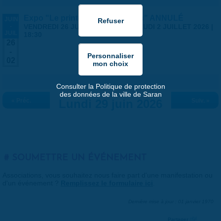
Expo "Le printemps des artistes" ANNULÉ
JUIN
-
VENDREDI 26 JUIN 2026 | 14:00
-
JEUDI 2 JUILLET 2026 |
JUIL
18:30
26
-
02
Consulter la Politique de protection
des données de la ville de Saran
« Préc.
Lundi 29 juin 2026
Suiv. »
SOUMETTRE UN ÉVÉNEMENT
Associations, vous souhaitez nous faire part d'une manifestation ou
d'un événement ?
Remplissez le formulaire ici
.
Dernière mise à jour : 01 janvier 1970
Partager