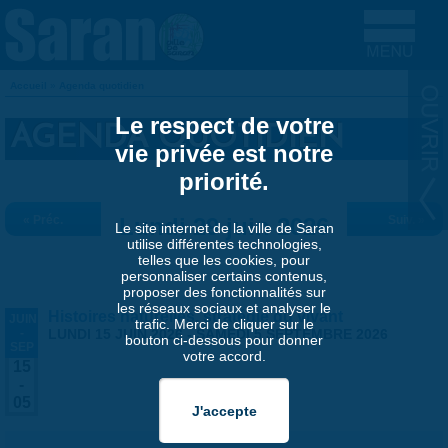
Aller au contenu principal
Accueil
»
Agenda quotidien
VOUS ÊTES ICI
Le respect de votre
AGENDA QUOTIDIEN
vie privée est notre
priorité.
« Préc.
Lundi 29 juin 2026
Suiv. »
Le site internet de la ville de Saran
utilise différentes technologies,
telles que les cookies, pour
personnaliser certains contenus,
proposer des fonctionnalités sur
les réseaux sociaux et analyser le
Histoires naturelles, stratégie du vivant
JUIN
trafic. Merci de cliquer sur le
-
LUNDI 15 JUIN 2026
-
SAMEDI 5 SEPTEMBRE 2026
bouton ci-dessous pour donner
SEP
votre accord.
15
-
05