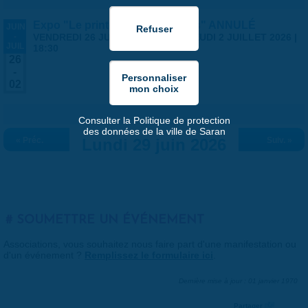
Expo "Le printemps des artistes" ANNULÉ
JUIN
-
VENDREDI 26 JUIN 2026 | 14:00
-
JEUDI 2 JUILLET 2026 |
JUIL
18:30
26
-
02
Consulter la Politique de protection
des données de la ville de Saran
« Préc.
Lundi 29 juin 2026
Suiv. »
SOUMETTRE UN ÉVÉNEMENT
Associations, vous souhaitez nous faire part d'une manifestation ou
d'un événement ?
Remplissez le formulaire ici
.
Dernière mise à jour : 01 janvier 1970
Partager