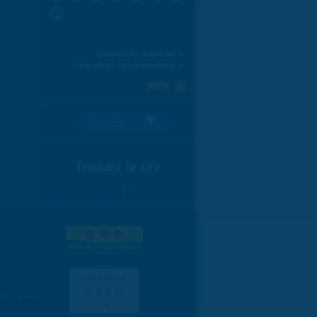
31
Calendrier mensuel ►
Calendrier hebdomadaire ►
Je suis:
Traduire le site
Select Language
▼
es données