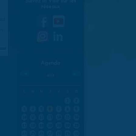
Suivez la Ville sur les
réseaux
ici
.
970
aran
Agenda
«
»
août
L
M
M
J
V
S
D
1
2
3
4
5
6
7
8
9
10
11
12
13
14
15
16
17
18
19
20
21
22
23
24
25
26
27
28
29
30