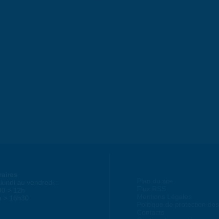
raires
Plan du site
lundi au vendredi :
Flux RSS
30 > 12h
Mentions Légales
h > 16h30
Politique de protection d
Contacts