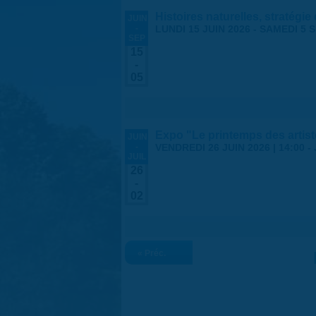
Histoires naturelles, stratégie
JUIN
-
LUNDI 15 JUIN 2026
-
SAMEDI 5 
SEP
15
-
05
Expo "Le printemps des arti
JUIN
-
VENDREDI 26 JUIN 2026 | 14:00
-
JUIL
26
-
02
« Préc.