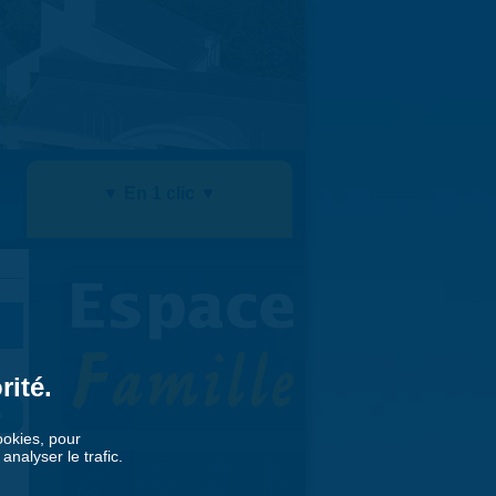
▼ En 1 clic ▼
rité.
»
cookies, pour
nalyser le trafic.