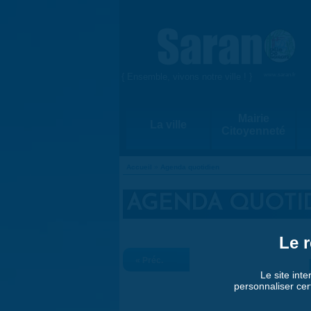
Aller au contenu principal
{ Ensemble, vivons notre ville ! }
www.saran.fr
Mairie
La ville
Citoyenneté
Accueil
»
Agenda quotidien
VOUS ÊTES ICI
AGENDA QUOTI
Le r
« Préc.
Le site inte
personnaliser cer