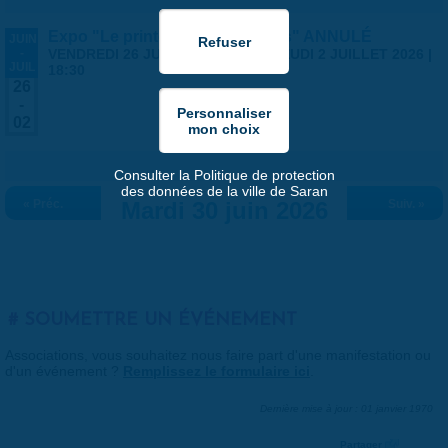
Expo "Le printemps des artistes" ANNULÉ
JUIN
-
VENDREDI 26 JUIN 2026 | 14:00
-
JEUDI 2 JUILLET 2026 |
JUIL
18:30
26
-
02
Consulter la Politique de protection
des données de la ville de Saran
« Préc.
Mardi 30 juin 2026
Suiv. »
SOUMETTRE UN ÉVÉNEMENT
Associations, vous souhaitez nous faire part d'une manifestation ou
d'un événement ?
Remplissez le formulaire ici
.
Dernière mise à jour : 01 janvier 1970
Partager