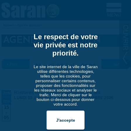
Aller au contenu principal
Accueil
»
Agenda quotidien
VOUS ÊTES ICI
Le respect de votre
AGENDA QUOTIDIEN
vie privée est notre
priorité.
« Préc.
Mardi 30 juin 2026
Suiv. »
Le site internet de la ville de Saran
utilise différentes technologies,
telles que les cookies, pour
personnaliser certains contenus,
proposer des fonctionnalités sur
les réseaux sociaux et analyser le
Histoires naturelles, stratégie du vivant
JUIN
trafic. Merci de cliquer sur le
-
LUNDI 15 JUIN 2026
-
SAMEDI 5 SEPTEMBRE 2026
bouton ci-dessous pour donner
SEP
votre accord.
15
-
05