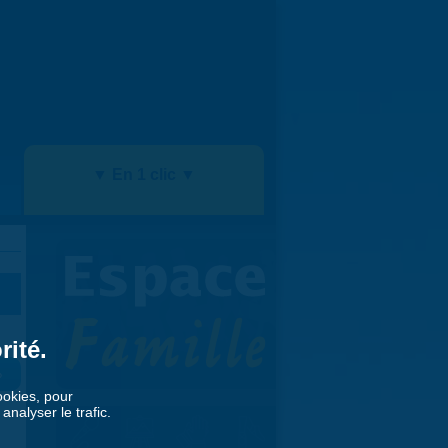
▼ En 1 clic ▼
rité.
»
cookies, pour
nalyser le trafic.