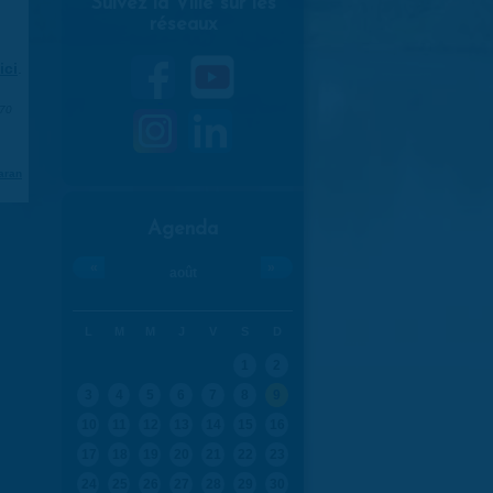
Suivez la Ville sur les
réseaux
ici
.
970
aran
Agenda
«
»
août
L
M
M
J
V
S
D
1
2
3
4
5
6
7
8
9
10
11
12
13
14
15
16
17
18
19
20
21
22
23
24
25
26
27
28
29
30