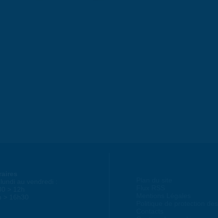
raires
Plan du site
lundi au vendredi :
Flux RSS
30 > 12h
Mentions Légales
h > 16h30
Politique de protection d
Contacts