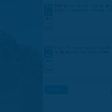
Histoires naturelles, stratégie
JUIN
-
LUNDI 15 JUIN 2026
-
SAMEDI 5 
SEP
15
-
05
Expo "Le printemps des arti
JUIN
-
VENDREDI 26 JUIN 2026 | 14:00
-
JUIL
26
-
02
« Préc.