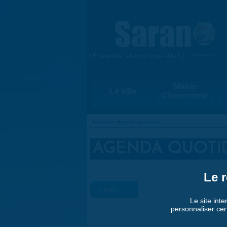
Aller au contenu principal
{ Ensemble, vivons notre ville ! }
www.saran.fr
Mairie
La ville
Citoyenneté
Accueil
»
Agenda quotidien
VOUS ÊTES ICI
AGENDA QUOTI
Le r
« Préc.
Le site inte
personnaliser cer