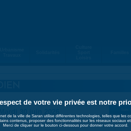
Culture
Urbanisme
Solidarités
Sport
Familles
Travaux
Loisirs
DIEN
espect de votre vie privée est notre prio
Mardi 30 juin 2026
Suiv. 
rnet de la ville de Saran utilise différentes technologies, telles que les 
tains contenus, proposer des fonctionnalités sur les réseaux sociaux et a
Merci de cliquer sur le bouton ci-dessous pour donner votre accord.