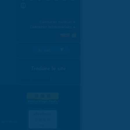
31
Calendrier mensuel ►
Calendrier hebdomadaire ►
Je suis:
Traduire le site
Select Language
▼
es données