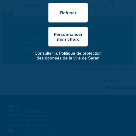
…
« premier
‹ précédent
3
4
5
6
7
PAGES
VOIR AUSSI
Culture
Sport
Associations
Consulter la Politique de protection
Parc de loisirs
des données de la ville de Saran
Dernière mise à jour : 01 janvier 1970
Partager
Suivre @VilleSaran
Mairie
Place de la liberté
45774 Saran Cedex
Tél. : 02 38 80 34 00
Fax : 02 38 80 34 30
courrier@ville-saran.fr