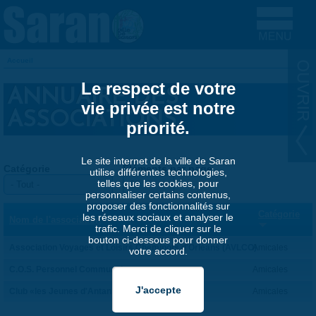
Aller au contenu principal
Accueil
VOUS ÊTES ICI
Le respect de votre
ANNUAIRE DES
vie privée est notre
ASSOCIATIONS
priorité.
Le site internet de la ville de Saran
Catégorie
Éléments par page
utilise différentes technologies,
telles que les cookies, pour
personnaliser certains contenus,
proposer des fonctionnalités sur
Catégorie
les réseaux sociaux et analyser le
Nom de l'association
trafic. Merci de cliquer sur le
bouton ci-dessous pour donner
Association Voyages et Loisirs Cheminots d'Orléans (AVLCO)
Amicales
votre accord.
C.O.S. Personnel Communal
Amicales
Club «les Jeunes d'Antan»
Amicales