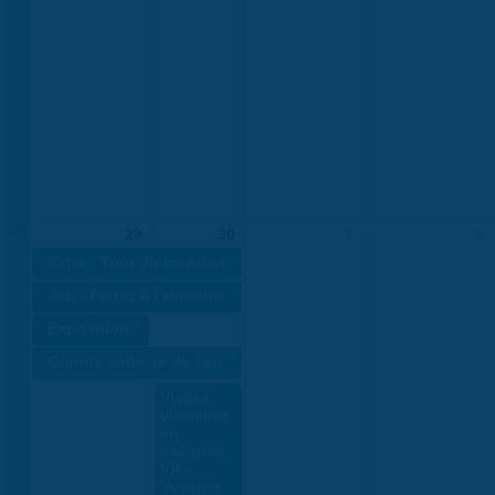
40
29
30
1
2
«
Expo - Tour du monde en famille - Voyager autrement 2025
»
«
Jeu - Partez à l'aventure à Saran - Voyager autrement 2025
»
«
Exposition "Hiroshima-Nagasaki, bombe atomique" - Journé
«
Grande collecte de soutiens-gorge - Octobre rose 2025
»
Visites
virtuelles
en
casques
VR -
Voyager