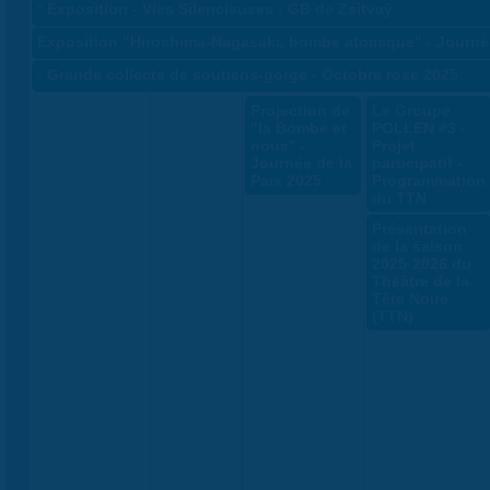
«
Exposition - Vies Silencieuses - GB de Zsitvaÿ
Exposition "Hiroshima-Nagasaki, bombe atomique" - Journée
«
Grande collecte de soutiens-gorge - Octobre rose 2025
Projection de
Le Groupe
"la Bombe et
POLLEN #3 -
nous" -
Projet
Journée de la
participatif -
Paix 2025
Programmation
du TTN
Présentation
de la saison
2025-2026 du
Théâtre de la
Tête Noire
(TTN)