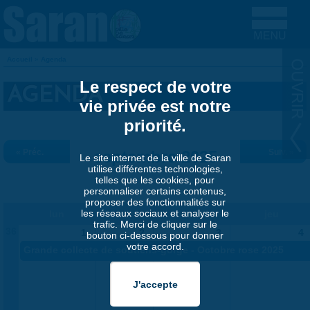
Aller au contenu principal
Accueil
»
Agenda
VOUS ÊTES ICI
Le respect de votre
AGENDA
vie privée est notre
priorité.
« Préc.
septembre 2025
Suiv. »
Le site internet de la ville de Saran
utilise différentes technologies,
telles que les cookies, pour
personnaliser certains contenus,
proposer des fonctionnalités sur
les réseaux sociaux et analyser le
lun
mar
mer
jeu
trafic. Merci de cliquer sur le
36
1
2
3
4
bouton ci-dessous pour donner
votre accord.
Grande collecte de soutiens-gorge - Octobre rose 2025