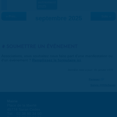
autrement
2025
« Préc.
septembre 2025
Suiv. »
SOUMETTRE UN ÉVÉNEMENT
Associations, vous souhaitez nous faire part d'une manifestation ou
d'un événement ?
Remplissez le formulaire ici
.
Dernière mise à jour : 01 janvier 1970
Partager
Suivre @VilleSaran
Mairie
Place de la liberté
45774 Saran Cedex
Tél. : 02 38 80 34 00