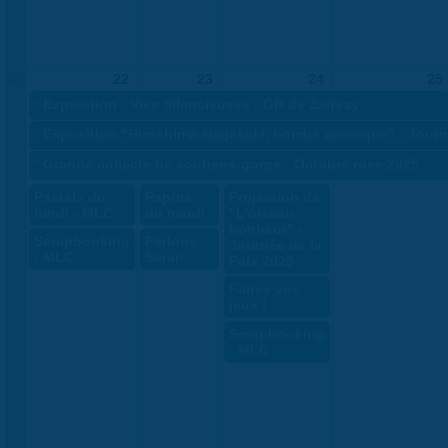
39
22
23
24
25
«
Exposition - Vies Silencieuses - GB de Zsitvaÿ
«
Exposition "Hiroshima-Nagasaki, bombe atomique" - Journé
«
Grande collecte de soutiens-gorge - Octobre rose 2025
Pastels du
Papote
Projection de
lundi - MLC
du mardi
"L'oiseau
bonheur" -
Scrapbooking
Parlons
Journée de la
- MLC
Saran
Paix 2025
Faites vos
jeux !
Scrapbooking
- MLC