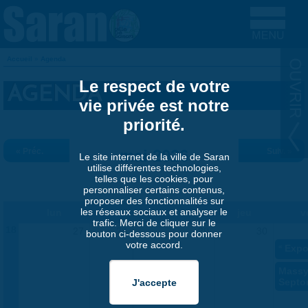
Aller au contenu principal
Accueil
»
Agenda
VOUS ÊTES ICI
Le respect de votre
AGENDA
vie privée est notre
priorité.
« Préc.
mai 2026
Suiv. »
Le site internet de la ville de Saran
utilise différentes technologies,
telles que les cookies, pour
personnaliser certains contenus,
proposer des fonctionnalités sur
les réseaux sociaux et analyser le
lun
mar
mer
jeu
v
trafic. Merci de cliquer sur le
18
27
28
29
30
bouton ci-dessous pour donner
votre accord.
«
Expo
Massy
Septo