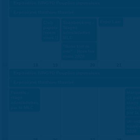
«
Exposition NINGYO Poupées japonaises
«
Exposition Matthieu Maudet
Expo Land Art
Club
Scapbooking -
papote
Stages
(entre
ados/adultes
vous !)
MLC
"Sans toit ni
moi" - Hors les
murs 2026
21
18
19
20
21
«
Exposition NINGYO Poupées japonaises
«
Exposition Matthieu Maudet
Pastels -
Marqu
stage
de pail
ados/adultes
stage
par la MLC
ados/
par l
Un ai
numér
2026
22