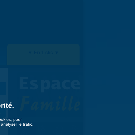
▼ En 1 clic ▼
rité.
»
cookies, pour
nalyser le trafic.