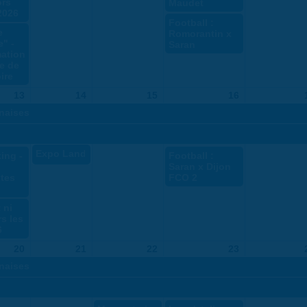
ors
Maudet
2026
Football :
e
Romorantin x
" -
Saran
ation
e de
ire
13
14
15
16
naises
Expo Land Art
ing -
Football :
Saran x Dijon
tes
FCO 2
 ni
rs les
6
20
21
22
23
naises