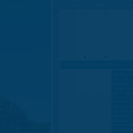
lun
mar
mer
18
27
28
19
4
5
«
Exposition Matthieu Maudet
Atelier cré
vive les
voyages !
stage enf
par la ML
Histoires
les grand
oreilles -
Matthieu
Maudet
"j'ai plan