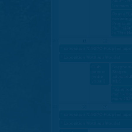
oeuf" - H
les murs 
Danse "L
mensonge
Programm
du Théâtr
la Tête No
20
11
12
«
Exposition NINGYO Poupées japo
«
Exposition Matthieu Maudet
Club
Scapbook
papote
Stages
(entre
ados/adul
vous !)
MLC
"Sans toit
moi" - Ho
murs 202
21
18
19
«
Exposition NINGYO Poupées japo
«
Exposition Matthieu Maudet