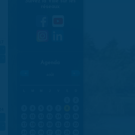
Suivez la Ville sur les
réseaux
17
»
»
Agenda
«
»
août
L
M
M
J
V
S
D
1
2
3
4
5
6
7
8
9
24
10
11
12
13
14
15
16
17
18
19
20
21
22
23
»
24
25
26
27
28
29
30