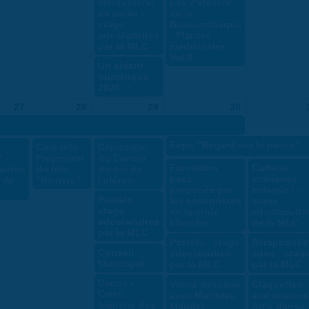
Marqueterie
Les z'ateliers
de paille -
de la
stage
Bouturothèque
ados/adultes
- Plantes
par la MLC
médicinales
Vol.3
Un aidant
numérique
2026
27
28
29
30
Expo "Regard sur le passé"
Ciné Info -
Dépistage
 -
Projection
du Cancer
Formation
Carterie :
ation
du film
du col de
psc1 -
ambiance
e de
"Revivre"
l'utérus
proposée par
estivale ! -
Pastels -
les secouristes
stage
stage
de la croix
ados/adulte
ados/adultes
blanche
de la MLC
par la MLC
Pastels - stage
Scrapbooki
Conseil
ados/adultes
ados - stag
Municipal
par la MLC
par la MLC
Danse -
Venez dessiner
Claquettes
Carte
avec Matthieu
américaines
blanche des
Maudet
Art's danse