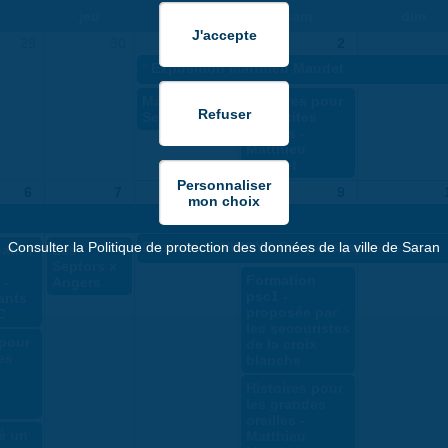
jeu
ven
sam
dim
29
30
1
2
«
Exposition Matthieu Maudet
Massy x Les
Histoires pour
Septors
les petites
oreilles -
Matthieu
Maudet
6
7
8
9
Consulter la Politique de protection des données de la ville de Saran
Exposition NINGYO Poupées japonaises
atif :
Les
Septors x
Formation
 -
Angers
psc1 -
ants
proposée par
C
les secouristes
 pour
de la croix
es
blanche
Histoires pour
les grandes
oreilles -
té un
Matthieu