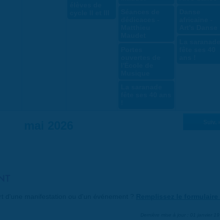
élèves de
Séances de
Danse
cycle II et III
dédicaces -
africaine -
Matthieu
Art's Danse
Maudet
La saranad
Portes
fête ses 40
ouvertes de
ans !
l'École de
Musique
La saranade
fête ses 40 ans
!
mai 2026
Suiv. 
NT
art d'une manifestation ou d'un événement ?
Remplissez le formulaire 
Dernière mise à jour : 01 janvier 1