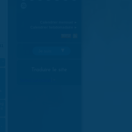
31
Calendrier mensuel ►
Calendrier hebdomadaire ►
31
Je suis:
»
Traduire le site
Select Language
▼
s
ng
es
 -