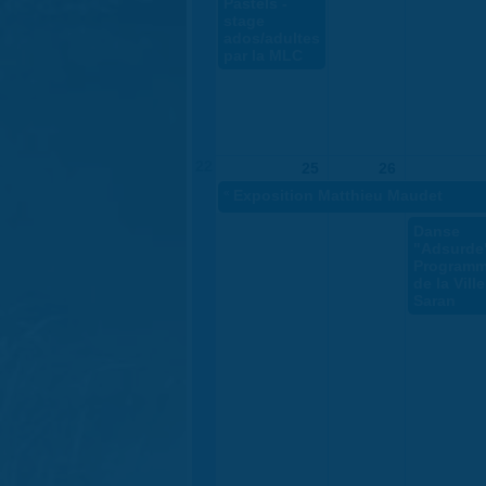
Pastels -
stage
ados/adultes
par la MLC
22
25
26
«
Exposition Matthieu Maudet
Danse
"Adsurde"
Programm
de la Vill
Saran