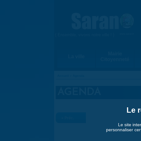
Aller au contenu principal
{ Ensemble, vivons notre ville ! }
www.saran.fr
Mairie
La ville
Citoyenneté
Accueil
»
Agenda
VOUS ÊTES ICI
AGENDA
Le r
« Préc.
Le site inte
personnaliser cer