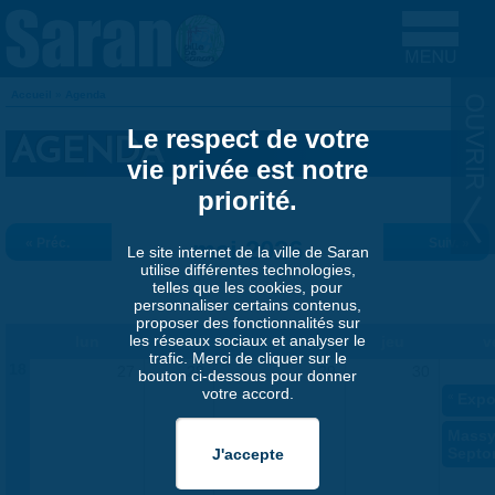
Aller au contenu principal
Accueil
»
Agenda
VOUS ÊTES ICI
Le respect de votre
AGENDA
vie privée est notre
priorité.
« Préc.
mai 2026
Suiv. »
Le site internet de la ville de Saran
utilise différentes technologies,
telles que les cookies, pour
personnaliser certains contenus,
proposer des fonctionnalités sur
les réseaux sociaux et analyser le
lun
mar
mer
jeu
v
trafic. Merci de cliquer sur le
18
27
28
29
30
bouton ci-dessous pour donner
votre accord.
«
Expo
Massy
Septo