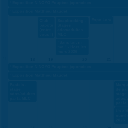
«
Exposition NINGYO Poupées japonaises
«
Exposition Matthieu Maudet
Expo Land Art
Club
Scapbooking -
papote
Stages
(entre
ados/adultes
vous !)
MLC
"Sans toit ni
moi" - Hors les
murs 2026
21
18
19
20
21
«
Exposition NINGYO Poupées japonaises
«
Exposition Matthieu Maudet
Pastels -
Marqu
stage
de pail
ados/adultes
stage
par la MLC
ados/
par l
Un ai
numér
2026
22