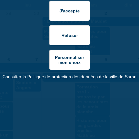
jeu
ven
sam
dim
29
30
1
2
«
Exposition Matthieu Maudet
Massy x Les
Histoires pour
Septors
les petites
oreilles -
Matthieu
Maudet
6
7
8
9
Consulter la Politique de protection des données de la ville de Saran
Exposition NINGYO Poupées japonaises
atif :
Les
Septors x
Formation
 -
Angers
psc1 -
ants
proposée par
C
les secouristes
 pour
de la croix
es
blanche
Histoires pour
les grandes
oreilles -
té un
Matthieu