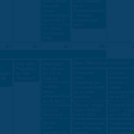
Marqueterie
Les z'ateliers
de paille -
de la
stage
Bouturothèque
ados/adultes
- Plantes
par la MLC
médicinales
Vol.3
Un aidant
numérique
2026
27
28
29
30
Expo "Regard sur le passé"
Ciné Info -
Dépistage
 -
Projection
du Cancer
Formation
Carterie :
ation
du film
du col de
psc1 -
ambiance
e de
"Revivre"
l'utérus
proposée par
estivale ! -
Pastels -
les secouristes
stage
stage
de la croix
ados/adulte
ados/adultes
blanche
de la MLC
par la MLC
Pastels - stage
Scrapbooki
Conseil
ados/adultes
ados - stag
Municipal
par la MLC
par la MLC
Danse -
Venez dessiner
Claquettes
Carte
avec Matthieu
américaines
blanche des
Maudet
Art's danse