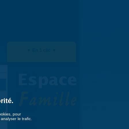
▼ En 1 clic ▼
rité.
»
cookies, pour
nalyser le trafic.