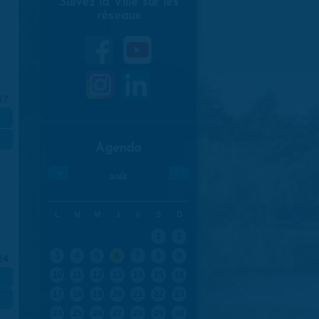
Suivez la Ville sur les
réseaux
17
»
»
Agenda
«
»
août
L
M
M
J
V
S
D
1
2
3
4
5
6
7
8
9
24
10
11
12
13
14
15
16
17
18
19
20
21
22
23
»
24
25
26
27
28
29
30