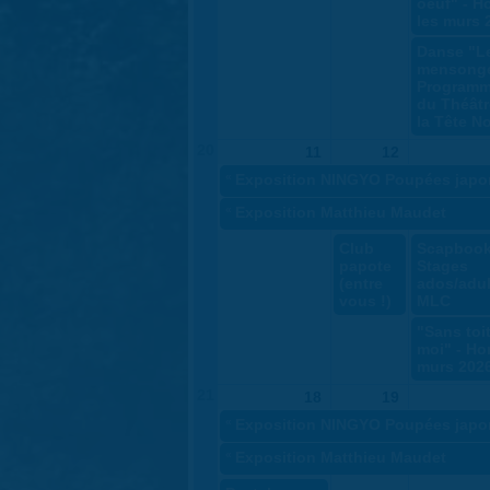
oeuf" - H
les murs 
Danse "L
mensonge
Programm
du Théâtr
la Tête No
20
11
12
«
Exposition NINGYO Poupées japo
«
Exposition Matthieu Maudet
Club
Scapbook
papote
Stages
(entre
ados/adul
vous !)
MLC
"Sans toit
moi" - Ho
murs 202
21
18
19
«
Exposition NINGYO Poupées japo
«
Exposition Matthieu Maudet