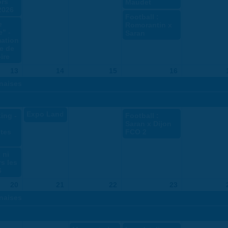
ors
Maudet
2026
Football :
e
Romorantin x
" -
Saran
ation
e de
ire
13
14
15
16
naises
Expo Land Art
ing -
Football :
Saran x Dijon
tes
FCO 2
 ni
rs les
6
20
21
22
23
naises