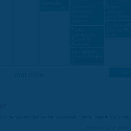
élèves de
Séances de
Danse
cycle II et III
dédicaces -
africaine -
Matthieu
Art's Danse
Maudet
La saranad
Portes
fête ses 40
ouvertes de
ans !
l'École de
Musique
La saranade
fête ses 40 ans
!
mai 2026
Suiv. 
NT
art d'une manifestation ou d'un événement ?
Remplissez le formulaire 
Dernière mise à jour : 01 janvier 1