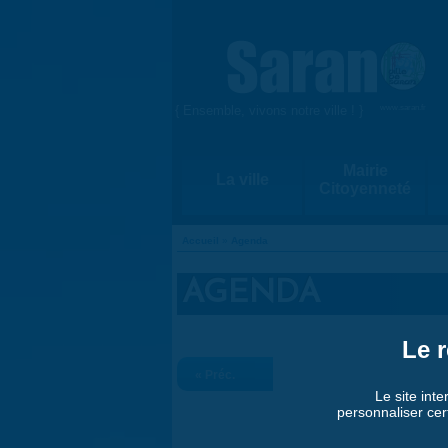
Aller au contenu principal
{ Ensemble, vivons notre ville ! }
www.saran.fr
Mairie
La ville
Citoyenneté
Accueil
»
Agenda
VOUS ÊTES ICI
AGENDA
Le r
« Préc.
Le site inte
personnaliser cer