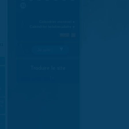
31
Calendrier mensuel ►
Calendrier hebdomadaire ►
31
Je suis:
»
Traduire le site
Select Language
▼
s
ng
es
 -