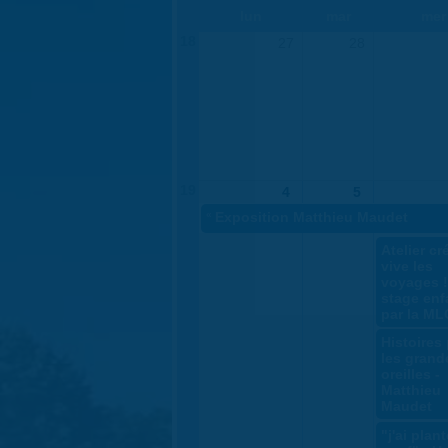
lun
mar
mer
18
27
28
19
4
5
«
Exposition Matthieu Maudet
Atelier cré
vive les
voyages !
stage enf
par la ML
Histoires
les grand
oreilles -
Matthieu
Maudet
"j'ai plan