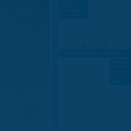
Pastels -
stage
ados/adultes
par la MLC
22
25
26
«
Exposition Matthieu Maudet
Danse
"Adsurde"
Programm
de la Vill
Saran